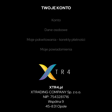
TWOJE KONTO
konto
dane osobowe
moje pokwitowania - korekty płatności
moje powiadomienia
XTR4.pl
XTR4DING COMPANY Sp. z o.o.
NIP: 7543281716
Wspólna 9
45-831 Opole