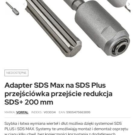
NIEDOSTĘPNE
Adapter SDS Max na SDS Plus
przejściówka przejście redukcja
SDS+ 200 mm
MARKA
VORFAL
INDEKS
V03034
EAN
5905475663895
Szybka i łatwa wymiana wierteł i dłut możliwa dzięki systemowi SDS
PLUS i SDS MAX. Systemy te umożliwiają montaż i demontaż osprzętu
w ciągu kilku chwil, bez konieczności korzystania z dodatkowych