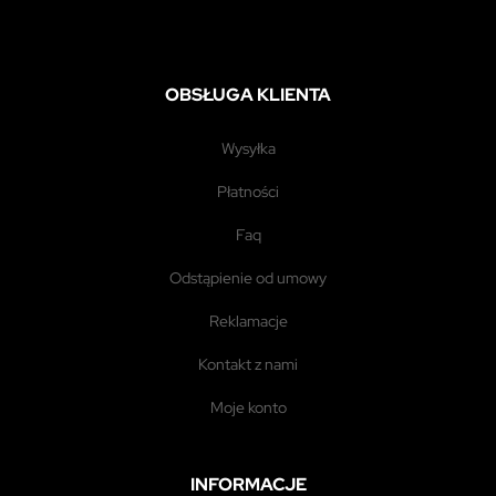
OBSŁUGA KLIENTA
wysyłka
płatności
faq
odstąpienie od umowy
reklamacje
kontakt z nami
moje konto
INFORMACJE