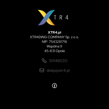
XTR4.pl
XTR4DING COMPANY Sp. z o.o.
NIP: 7543281716
Wspólna 9
45-831 Opole
511148020
sklep@xtr4.pl