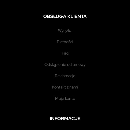
OBSŁUGA KLIENTA
wysyłka
płatności
faq
odstąpienie od umowy
reklamacje
kontakt z nami
moje konto
INFORMACJE