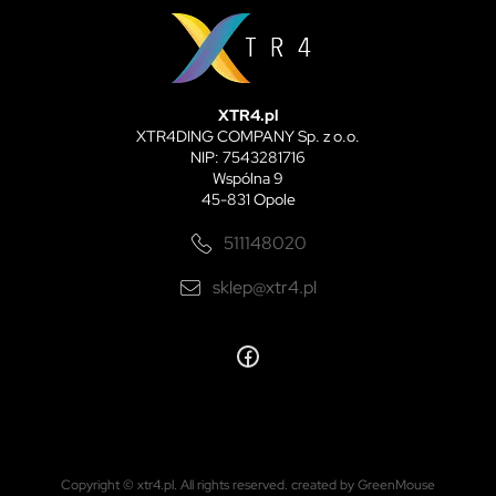
XTR4.pl
XTR4DING COMPANY Sp. z o.o.
NIP: 7543281716
Wspólna 9
45-831 Opole
511148020
sklep@xtr4.pl
Copyright © xtr4.pl. All rights reserved.
created by GreenMouse