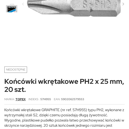
NIEDOSTĘPNE
Końcówki wkrętakowe PH2 x 25 mm,
20 szt.
MARKA
TOPEX
INDEKS
57H955
EAN
5902062579553
Końcówki wkrętakowe GRAPHITE (nr ref. 57H955) typu PH2, wykonane z
wytrzymałej stali S2, dzięki czemu posiadają długą żywotność.
Wygodne, plastikowe pudełko pozwala łatwo przechowywać końcówki w
skrzynce narzędziowej. 20 sztuk końcówek jednego rozmiaru jest