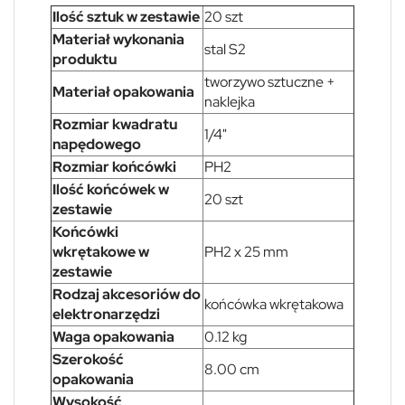
Ilość sztuk w zestawie
20 szt
Materiał wykonania
stal S2
produktu
tworzywo sztuczne +
Materiał opakowania
naklejka
Rozmiar kwadratu
1/4"
napędowego
Rozmiar końcówki
PH2
Ilość końcówek w
20 szt
zestawie
Końcówki
wkrętakowe w
PH2 x 25 mm
zestawie
Rodzaj akcesoriów do
końcówka wkrętakowa
elektronarzędzi
Waga opakowania
0.12 kg
Szerokość
8.00 cm
opakowania
Wysokość