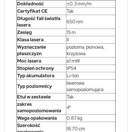
Dokładność
±0.3 mm/m
Certyfikat CE
Tak
Długość fali światła
650 nm
lasera
Zasięg
15 m
Klasa lasera
II
Wyznaczanie
pozioma, pionowa,
płaszczyzn
krzyżowa
Moc lasera
≤1 mW
Stopień ochrony
IP54
Typ akumulatora
Li-Ion
laserowa
Typ poziomnicy
samopoziomująca
Etui w zestawie
Tak
zakres
4°
samopoziomowania
Waga opakowania
0.87 kg
Szerokość
18.70 cm
opakowania