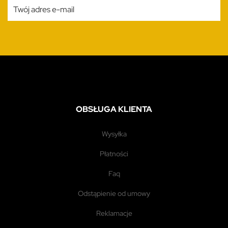
OBSŁUGA KLIENTA
wysyłka
płatności
faq
odstąpienie od umowy
reklamacje