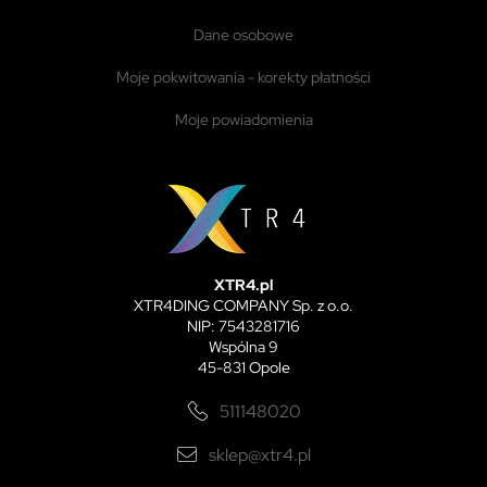
dane osobowe
moje pokwitowania - korekty płatności
moje powiadomienia
XTR4.pl
XTR4DING COMPANY Sp. z o.o.
NIP: 7543281716
Wspólna 9
45-831 Opole
511148020
sklep@xtr4.pl