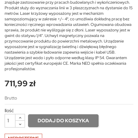
znajduje zastosowanie przy pracach budowlanych i wykończeniowych.
Produkt służy do wyznaczania linii w 3 płaszczyznach na dystansie do 15
metrów. Laser krzyżowy wyposażony jest w mechanizm
samopoziomujący w zakresie +/- 4°, co umożliwia dokładną pracę bez
konieczności ręcznego wprowadzania ustawień. Ogumowana obudowa
sprawia, że produkt nie wyślizguje się z dłoni. Laser wyposażony jest w
gwint do statywu 1/4". Uchwyt magnetyczny pozwala na
przymocowanie produktu do powierzchni metalowych. Urządzenie
wyposażone jest w sygnalizację świetlną i dźwiękową błędnego
nastawienia a szybkie ładowanie zapewnia wejście i kabel USB.
Urządzenie jest wodo i pyło odporne według klasy IP 54. Gwarantem
jakości jest certyfikat europejski CE. Marka NEO spełnia oczekiwania
profesjonalistów.
711,99 zł
Brutto
Ilość
DODAJ DO KOSZYKA