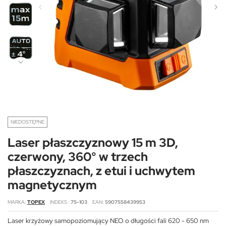
NIEDOSTĘPNE
Laser płaszczyznowy 15 m 3D,
czerwony, 360° w trzech
płaszczyznach, z etui i uchwytem
magnetycznym
MARKA
TOPEX
INDEKS
75-103
EAN
5907558439953
Laser krzyżowy samopoziomujący NEO o długości fali 620 - 650 nm