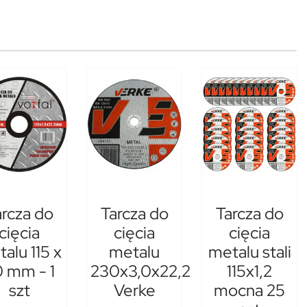
arcza do
Tarcza do
Tarcza do
cięcia
cięcia
cięcia
alu 115 x
metalu
metalu stali
0 mm - 1
230x3,0x22,2
115x1,2
szt
Verke
mocna 25