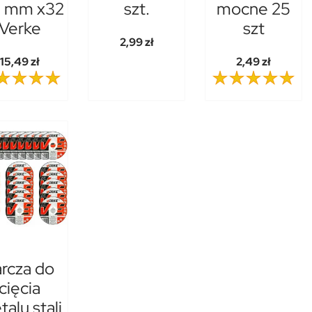
0 mm x32
szt.
mocne 25
Verke
szt
2,99 zł
15,49 zł
2,49 zł
arcza do
cięcia
alu stali