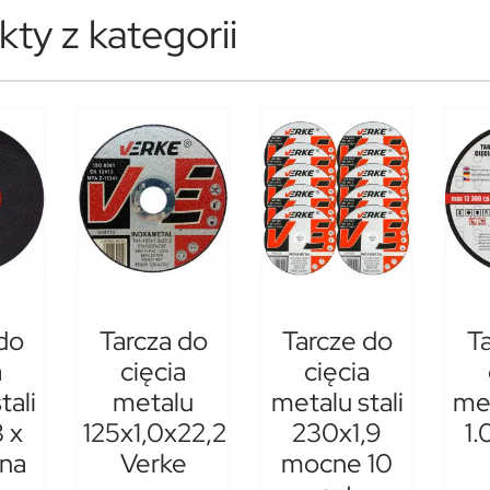
ty z kategorii
do
Tarcza do
Tarcze do
T
a
cięcia
cięcia
tali
metalu
metalu stali
met
 x
125x1,0x22,2
230x1,9
1.
na
Verke
mocne 10