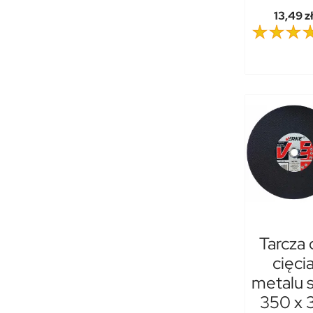
13,49 z
Tarcza 
cięci
metalu s
350 x 3