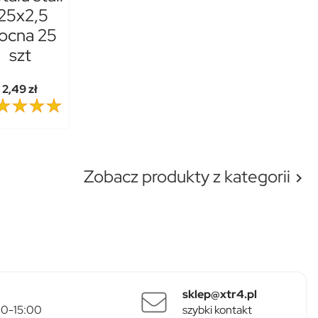
25x2,5
ocna 25
szt
2,49 zł
Zobacz produkty z kategorii

sklep@xtr4.pl
:00-15:00
szybki kontakt