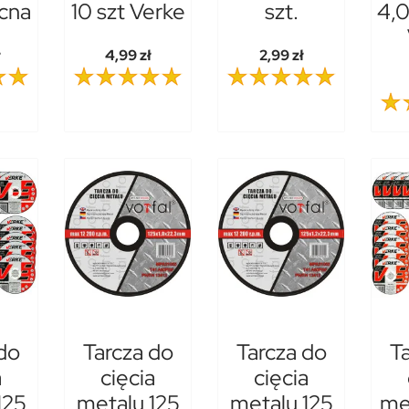
cna
10 szt Verke
szt.
4,
ł
4,99 zł
2,99 zł
do
Tarcza do
Tarcza do
T
a
cięcia
cięcia
125
metalu 125
metalu 125
met