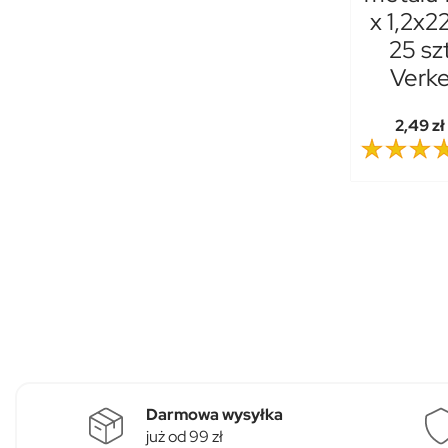
x 1,2x2
25 sz
Verk
2,49 zł
Darmowa wysyłka
już od 99 zł