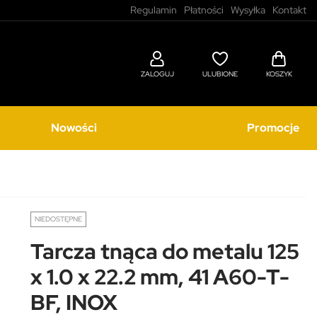
Regulamin
Płatności
Wysyłka
Kontakt
ZALOGUJ
ULUBIONE
KOSZYK
Nowości
Promocje
NIEDOSTĘPNE
Tarcza tnąca do metalu 125
x 1.0 x 22.2 mm, 41 A60-T-
BF, INOX