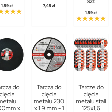
szt
1,99 zł
7,49 zł
1,99 zł
arcza do
Tarcza do
Tarcze do
cięcia
cięcia
cięcia
metalu
metalu 230
metalu stali
00mm x
x 1.9 mm - 1
125x1,6