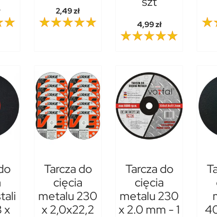
szt
ł
2,49 zł
4,99 zł
do
Tarcza do
Tarcza do
T
a
cięcia
cięcia
tali
metalu 230
metalu 230
 x
x 2,0x22,2
x 2.0 mm - 1
4