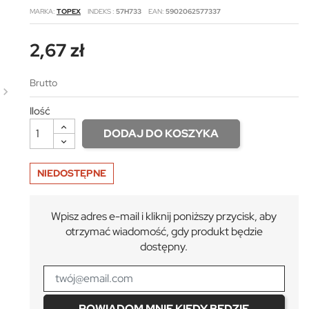
MARKA
TOPEX
INDEKS
57H733
EAN
5902062577337
2,67 zł
Brutto
Ilość
DODAJ DO KOSZYKA
NIEDOSTĘPNE
Wpisz adres e-mail i kliknij poniższy przycisk, aby
otrzymać wiadomość, gdy produkt będzie
dostępny.
POWIADOM MNIE KIEDY BĘDZIE