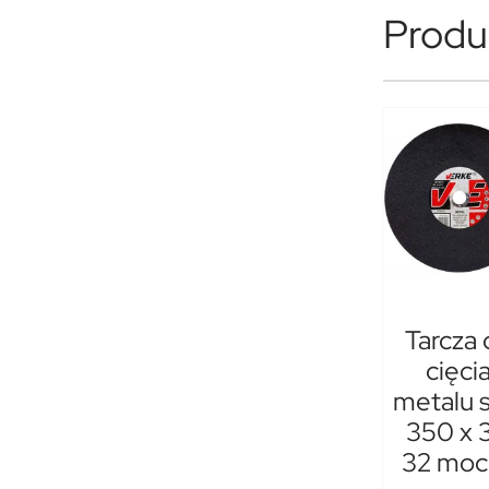
Produk
Tarcza 
cięci
metalu s
350 x 3
32 moc