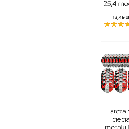
25,4 mo
13,49 z
Tarcza 
cięci
metalu 