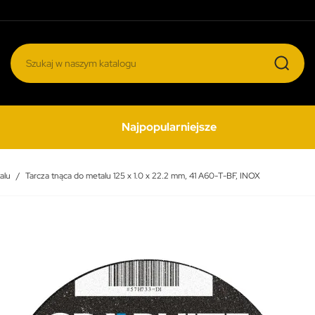
Najpopularniejsze
alu
Tarcza tnąca do metalu 125 x 1.0 x 22.2 mm, 41 A60-T-BF, INOX