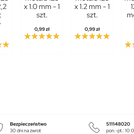
2,2
x 1.0 mm - 1
x 1.2 mm - 1
1
t
szt.
szt.
m
e
0,99 zł
0,99 zł
Bezpieczeństwo
511148020
30 dni na zwrot
pon.-pt.: 10