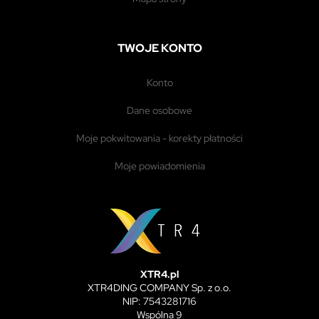
TWOJE KONTO
konto
dane osobowe
moje pokwitowania - korekty płatności
moje powiadomienia
XTR4.pl
XTR4DING COMPANY Sp. z o.o.
NIP: 7543281716
Wspólna 9