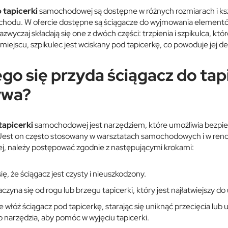
 tapicerki
samochodowej są dostępne w różnych rozmiarach i ksz
odu. W ofercie dostępne są ściągacze do wyjmowania elementów tak
Zazwyczaj składają się one z dwóch części: trzpienia i szpikulca, kt
ejscu, szpikulec jest wciskany pod tapicerkę, co powoduje jej deli
go się przyda ściągacz do tap
ywa?
tapicerki
samochodowej jest narzędziem, które umożliwia bezpiec
 Jest on często stosowany w warsztatach samochodowych i w re
, należy postępować zgodnie z następującymi krokami:
ię, że ściągacz jest czysty i nieuszkodzony.
czyna się od rogu lub brzegu tapicerki, który jest najłatwiejszy do
e włóż ściągacz pod tapicerkę, starając się uniknąć przecięcia lu
 narzędzia, aby pomóc w wyjęciu tapicerki.