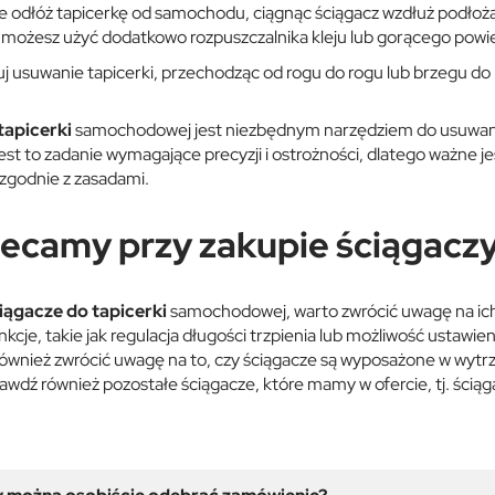
e odłóż tapicerkę od samochodu, ciągnąc ściągacz wzdłuż podłoża 
 możesz użyć dodatkowo rozpuszczalnika kleju lub gorącego powiet
 usuwanie tapicerki, przechodząc od rogu do rogu lub brzegu do b
tapicerki
samochodowej jest niezbędnym narzędziem do usuwania 
est to zadanie wymagające precyzji i ostrożności, dlatego ważne j
 zgodnie z zasadami.
ecamy przy zakupie ściągaczy
iągacze do tapicerki
samochodowej, warto zwrócić uwagę na ich 
cje, takie jak regulacja długości trzpienia lub możliwość ustawien
również zwrócić uwagę na to, czy ściągacze są wyposażone w wytr
awdź również pozostałe
ściągacze
, które mamy w ofercie, tj.
ściąg