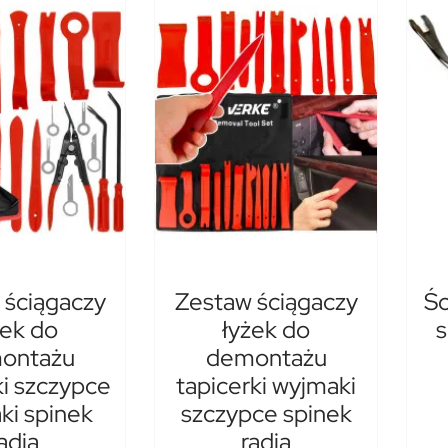
 ściągaczy
Zestaw ściągaczy
Śc
żek do
łyżek do
s
ontażu
demontażu
ki szczypce
tapicerki wyjmaki
ki spinek
szczypce spinek
adia
radia