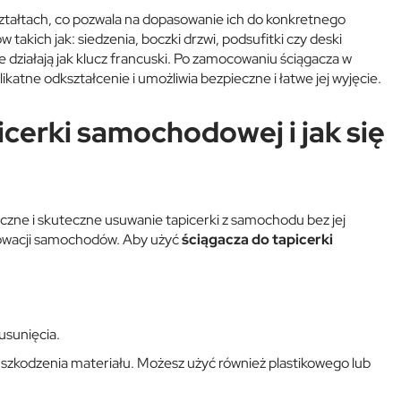
tałtach, co pozwala na dopasowanie ich do konkretnego
ich jak: siedzenia, boczki drzwi, podsufitki czy deski
óre działają jak klucz francuski. Po zamocowaniu ściągacza w
katne odkształcenie i umożliwia bezpieczne i łatwe jej wyjęcie.
icerki samochodowej i jak się
zne i skuteczne usuwanie tapicerki z samochodu bez jej
nowacji samochodów. Aby użyć
ściągacza do tapicerki
 usunięcia.
b uszkodzenia materiału. Możesz użyć również plastikowego lub