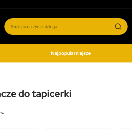
Najpopularniejsze
cze do tapicerki
ów.