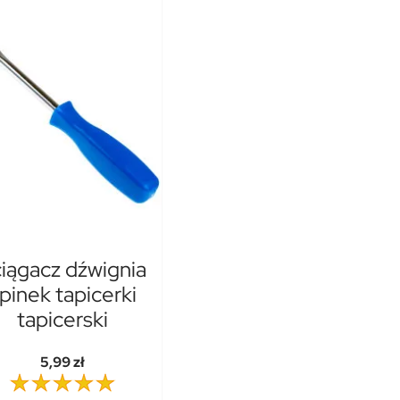
iągacz dźwignia
pinek tapicerki
tapicerski
5,99 zł