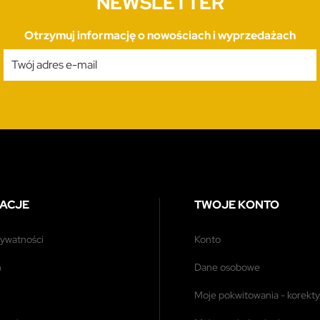
NEWSLETTER
Otrzymuj informację o nowościach i wyprzedażach
ACJE
TWOJE KONTO
prywatności
konto
n
dane osobowe
moje pokwitowania - korekty