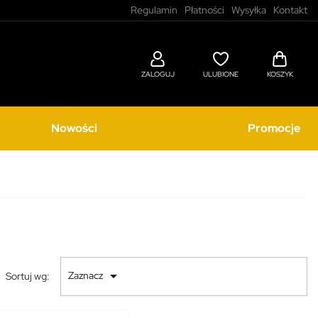
Regulamin
Płatności
Wysyłka
Kontakt
ZALOGUJ
ULUBIONE
KOSZYK
Nowości
Promocje

Zaznacz
Sortuj wg: