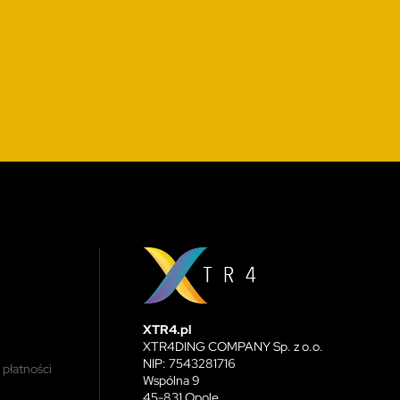
XTR4.pl
XTR4DING COMPANY Sp. z o.o.
NIP: 7543281716
 płatności
Wspólna 9
45-831 Opole