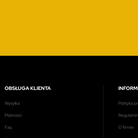
OBSŁUGA KLIENTA
INFORM
wysyłka
polityka 
płatności
regulami
faq
o firmie