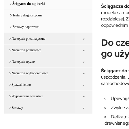
Ściągacze do tapicerki
Ściągacze do
modelu samoch
Testery diagnostyczne
rozdzielczej. 
odpowiednim mi
Zestawy naprawcze
Do cze
Narzędzia pneumatyczne
go uż
Narzędzia pomiarowe
Narzędzia ręczne
Ściągacz do 
Narzędzia wykończeniowe
uszkodzenia.
samochodowej
Spawalnictwo
Wyposażenie warsztatu
Upewnij s
Zwykle za
Zestawy
Delikatni
drewnianego