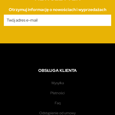
Otrzymuj informację o nowościach i wyprzedażach
OBSŁUGA KLIENTA
wysyłka
płatności
faq
odstąpienie od umowy