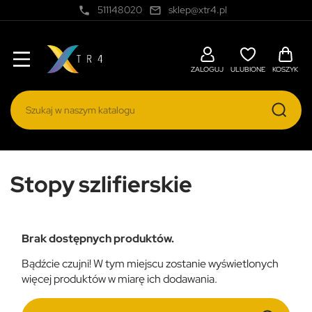
511148020
sklep@xtr4.pl
local_phone
mail_outline
ZALOGUJ
ULUBIONE
KOSZYK
Stopy szlifierskie
Brak dostępnych produktów.
Bądźcie czujni! W tym miejscu zostanie wyświetlonych
więcej produktów w miarę ich dodawania.