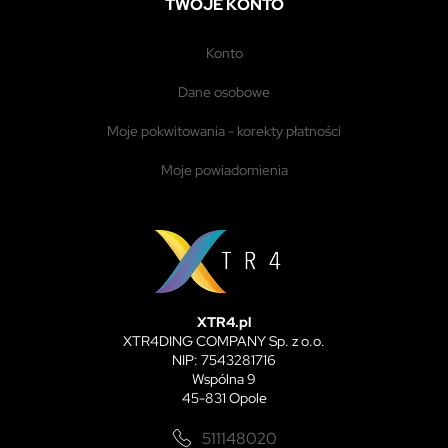
TWOJE KONTO
konto
dane osobowe
moje pokwitowania - korekty płatności
moje powiadomienia
XTR4.pl
XTR4DING COMPANY Sp. z o.o.
NIP: 7543281716
Wspólna 9
45-831 Opole
511148020