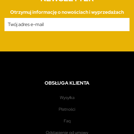
Otrzymuj informację o nowościach i wyprzedażach
OBSŁUGA KLIENTA
wysyłka
płatności
faq
odstąpienie od umowy