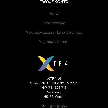
TWOJE KONTO
konto
dane osobowe
moje pokwitowania - korekty płatności
moje powiadomienia
XTR4.pl
XTR4DING COMPANY Sp. z o.o.
NIP: 7543281716
Wspólna 9
45-831 Opole
511148020