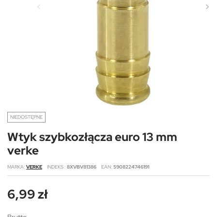
NIEDOSTĘPNE
Wtyk szybkozłącza euro 13 mm
verke
MARKA
VERKE
INDEKS
8XVBV81386
EAN
5908224746191
6,99 zł
Brutto