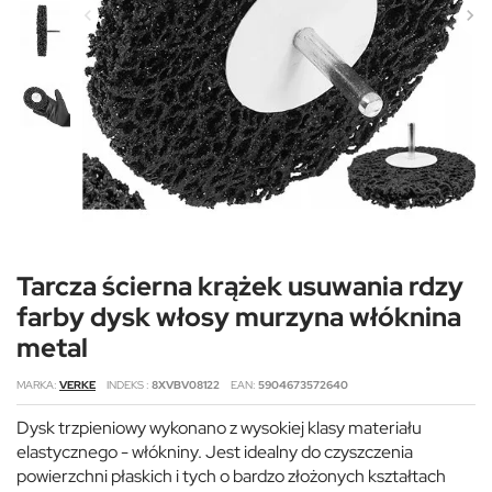
Tarcza ścierna krążek usuwania rdzy
farby dysk włosy murzyna włóknina
metal
MARKA
VERKE
INDEKS
8XVBV08122
EAN
5904673572640
Dysk trzpieniowy wykonano z wysokiej klasy materiału
elastycznego - włókniny. Jest idealny do czyszczenia
powierzchni płaskich i tych o bardzo złożonych kształtach