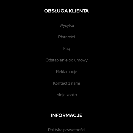
OBSŁUGA KLIENTA
wysyłka
płatności
faq
odstąpienie od umowy
reklamacje
kontakt z nami
moje konto
INFORMACJE
polityka prywatności