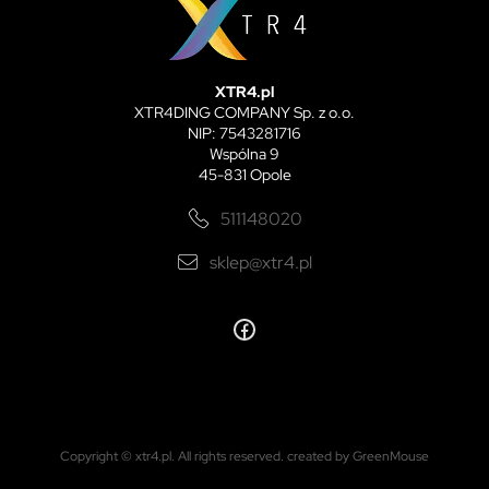
XTR4.pl
XTR4DING COMPANY Sp. z o.o.
NIP: 7543281716
Wspólna 9
45-831 Opole
511148020
sklep@xtr4.pl
Copyright © xtr4.pl. All rights reserved.
created by GreenMouse