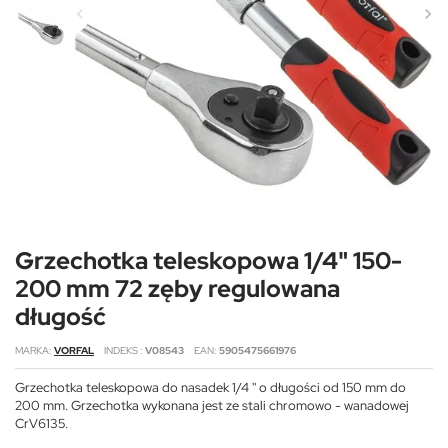
Grzechotka teleskopowa 1/4" 150-
200 mm 72 zęby regulowana
długość
MARKA
VORFAL
INDEKS
V08543
EAN
5905475661976
Grzechotka teleskopowa do nasadek 1/4 '' o długości od 150 mm do
200 mm. Grzechotka wykonana jest ze stali chromowo - wanadowej
CrV6135.