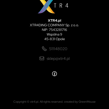
XTR4.pl
XTR4DING COMPANY Sp. z o.o.
NIP: 7543281716
Wspólna 9
45-831 Opole
511148020
sklep@xtr4.pl
Copyright © xtr4.pl. All rights reserved.
created by GreenMouse