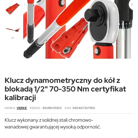
Klucz dynamometryczny do kół z
blokadą 1/2" 70-350 Nm certyfikat
kalibracji
MARKA
VERKE
INDEKS
8XVBV35103
EAN
5904673571612
Klucz wykonany z solidnej stali chromowo-
wanadowej gwarantującej wysoką odporność.