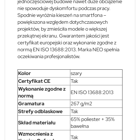
jednoczęściowej budowie nawet duże obciążenie
nie spowoduje dyskomfortu podczas pracy.
Spodnie wyróżnia kieszeń na smartfona –
powiększona względem dotychczasowych
projektów, by zmieściła modele o większej
przekątnej ekranu. Gwarantem jakości jest
certyfikat europejski oraz wykonanie zgodne z
normą EN ISO 13688:2013. Marka NEO spełnia
oczekiwania profesjonalistów.
Kolor
szary
Certyfikat CE
Tak
Wykonanie zgodne z
EN ISO 13688:2013
normą
Gramatura
267 g/m2
Strefy odblaskowe
Tak
65% poliester + 35%
Skład materiału
bawełna
Wzmocnienia z
Tak