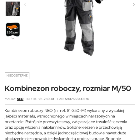
NIEDOSTĘPNE
Kombinezon roboczy, rozmiar M/50
MARKA
NEO
INDEKS
81-250-M
EAN
5907558419276
Kombinezon roboczy NEO (nr ref. 81-250-M) wykonany z wysokiej
jakości materiału, wzmocnionego w miejscach narażonych na
przetarcie. Potrójnie przeszyte szwy, zwiększające trwałość łączenia
oraz opcję włożenia nakolanników. Solidne kieszenie przechowają
niezbędne narzędzia, a dzięki jednoczęściowej budowie nawet duże
obciążenie nie spowoduje dyskomfortu podczas pracy. Spodnie