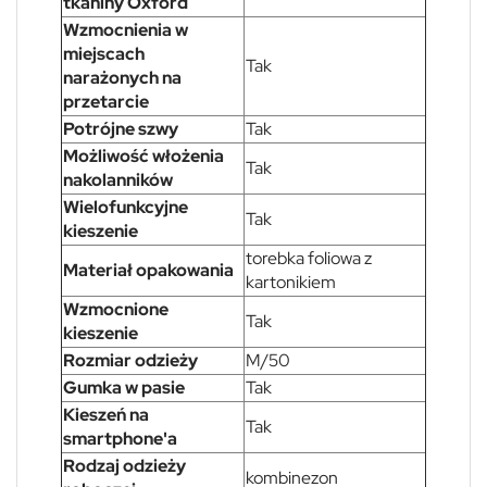
tkaniny Oxford
Wzmocnienia w
miejscach
Tak
narażonych na
przetarcie
Potrójne szwy
Tak
Możliwość włożenia
Tak
nakolanników
Wielofunkcyjne
Tak
kieszenie
torebka foliowa z
Materiał opakowania
kartonikiem
Wzmocnione
Tak
kieszenie
Rozmiar odzieży
M/50
Gumka w pasie
Tak
Kieszeń na
Tak
smartphone'a
Rodzaj odzieży
kombinezon