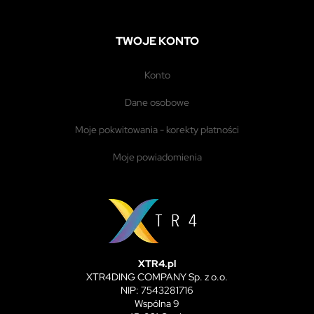
TWOJE KONTO
konto
dane osobowe
moje pokwitowania - korekty płatności
moje powiadomienia
XTR4.pl
XTR4DING COMPANY Sp. z o.o.
NIP: 7543281716
Wspólna 9