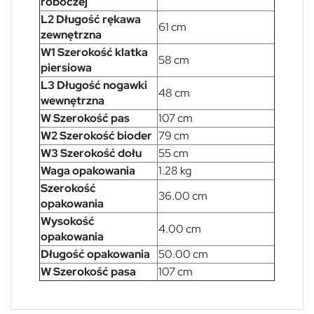
roboczej
L2 Długość rękawa
61 cm
zewnętrzna
W1 Szerokość klatka
58 cm
piersiowa
L3 Długość nogawki
48 cm
wewnętrzna
W Szerokość pas
107 cm
W2 Szerokość bioder
79 cm
W3 Szerokość dołu
55 cm
Waga opakowania
1.28 kg
Szerokość
36.00 cm
opakowania
Wysokość
4.00 cm
opakowania
Długość opakowania
50.00 cm
W Szerokość pasa
107 cm