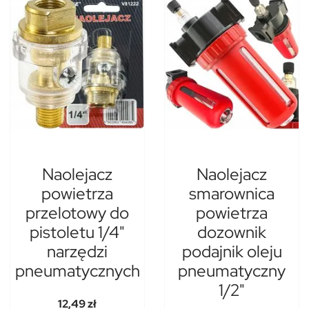
Naolejacz
Naolejacz
powietrza
smarownica
przelotowy do
powietrza
pistoletu 1/4"
dozownik
narzędzi
podajnik oleju
pneumatycznych
pneumatyczny
1/2"
12,49 zł