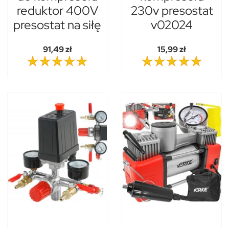
reduktor 400V
230v presostat
presostat na siłę
v02024
91,49 zł
15,99 zł