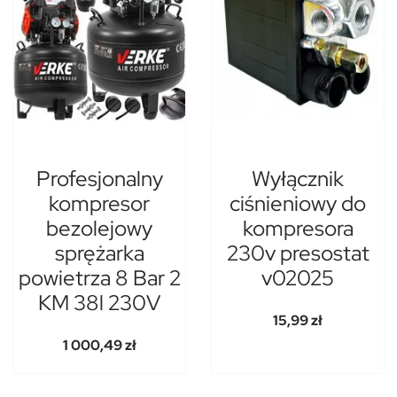
Profesjonalny
Wyłącznik
kompresor
ciśnieniowy do
bezolejowy
kompresora
sprężarka
230v presostat
powietrza 8 Bar 2
v02025
KM 38l 230V
15,99 zł
1 000,49 zł