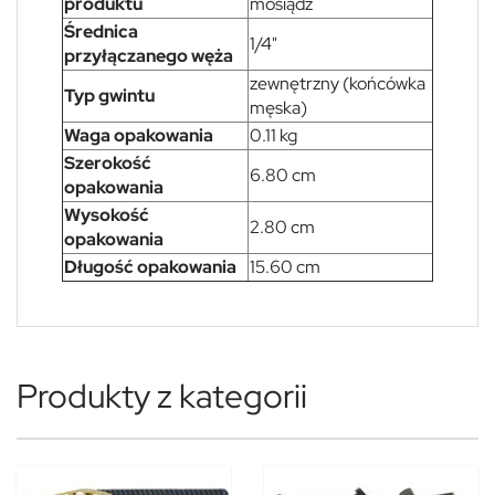
produktu
mosiądz
Średnica
1/4"
przyłączanego węża
zewnętrzny (końcówka
Typ gwintu
męska)
Waga opakowania
0.11 kg
Szerokość
6.80 cm
opakowania
Wysokość
2.80 cm
opakowania
Długość opakowania
15.60 cm
Produkty z kategorii