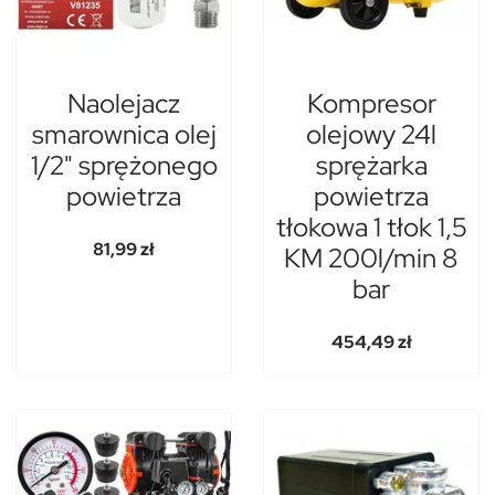
Naolejacz
Kompresor
smarownica olej
olejowy 24l
1/2" sprężonego
sprężarka
powietrza
powietrza
tłokowa 1 tłok 1,5
81,99 zł
KM 200l/min 8
bar
454,49 zł