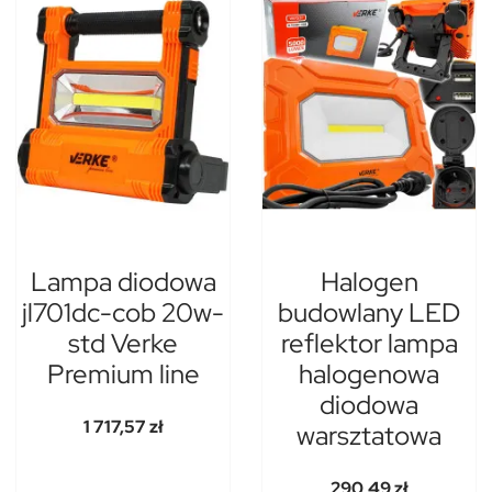
Lampa diodowa
Halogen
jl701dc-cob 20w-
budowlany LED
std Verke
reflektor lampa
Premium line
halogenowa
diodowa
1 717,57 zł
warsztatowa
290,49 zł