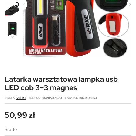
Latarka warsztatowa lampka usb
LED cob 3+3 magnes
MARKA
VERKE
INDEKS
8XVBV87500
EAN
5902963495853
50,99 zł
Brutto