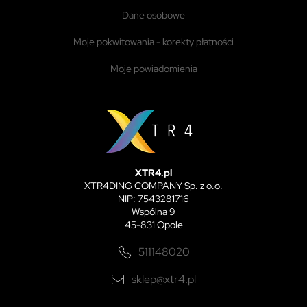
dane osobowe
moje pokwitowania - korekty płatności
moje powiadomienia
XTR4.pl
XTR4DING COMPANY Sp. z o.o.
NIP: 7543281716
Wspólna 9
45-831 Opole
511148020
sklep@xtr4.pl