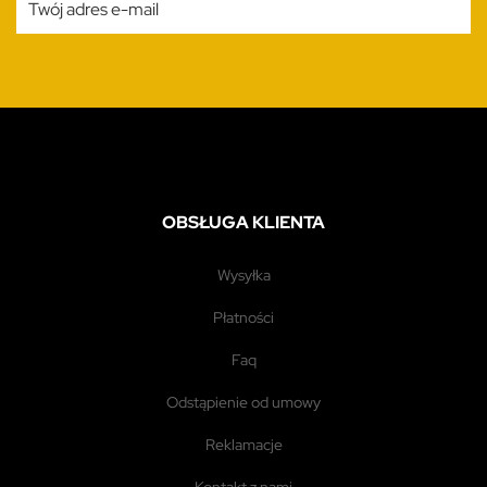
OBSŁUGA KLIENTA
wysyłka
płatności
faq
odstąpienie od umowy
reklamacje
kontakt z nami