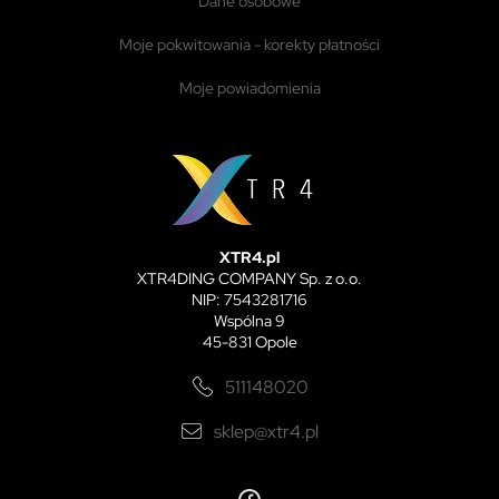
dane osobowe
moje pokwitowania - korekty płatności
moje powiadomienia
XTR4.pl
XTR4DING COMPANY Sp. z o.o.
NIP: 7543281716
Wspólna 9
45-831 Opole
511148020
sklep@xtr4.pl