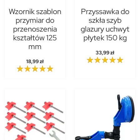
Wzornik szablon
Przyssawka do
przymiar do
szkła szyb
przenoszenia
glazury uchwyt
kształtów 125
płytek 150 kg
mm
33,99 zł
18,99 zł