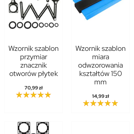
Wzornik szablon
Wzornik szablon
przymiar
miara
znacznik
odwzorowania
otworów płytek
kształtów 150
mm
70,99 zł
14,99 zł