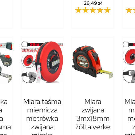
26,49 zł
ka
Miara taśma
Miara
Mia
a
miernicza
zwijana
mi
a
metrówka
3mx18mm
m
aśma
zwijana
żółta verke