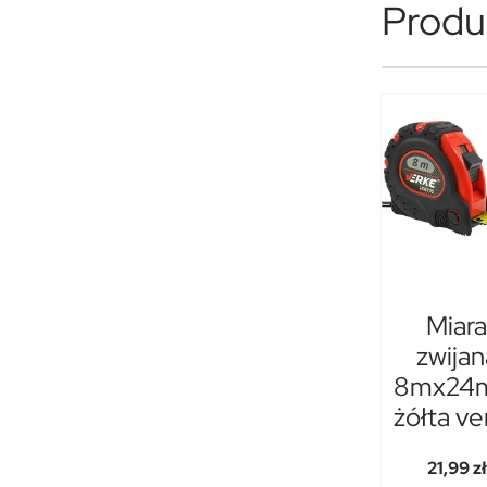
Produk
Miara
zwijan
8mx24
żółta ve
21,99 zł