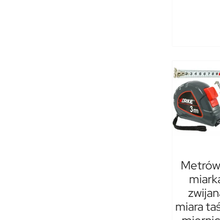
Metrów
miark
zwijan
miara t