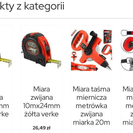
ty z kategorii
Miara
Miara taśma
Mia
a
zwijana
miernicza
mi
mm
10mx24mm
metrówka
m
rke
żółta verke
zwijana
miarka 20m
mi
26,49 zł