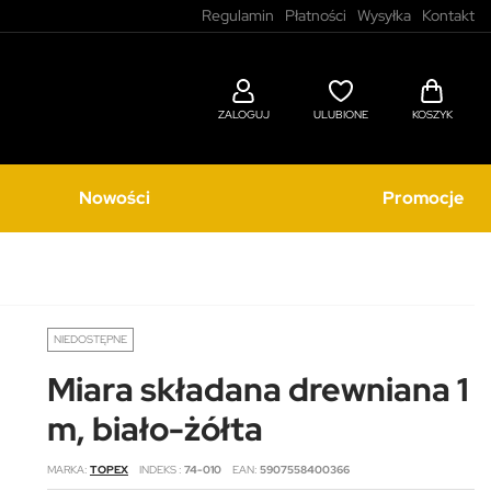
Regulamin
Płatności
Wysyłka
Kontakt
ZALOGUJ
ULUBIONE
KOSZYK
Nowości
Promocje
NIEDOSTĘPNE
Miara składana drewniana 1
m, biało-żółta
MARKA
TOPEX
INDEKS
74-010
EAN
5907558400366