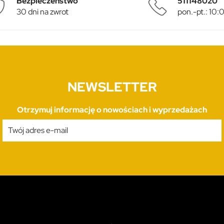
Bezpieczeństwo
511148020
30 dni na zwrot
pon.-pt.: 10
NEWSLETTER
Otrzymuj informację o nowościach i wyprzedażach