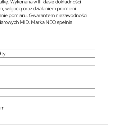
łkę. Wykonana w III klasie dokładności
, wilgocią oraz działaniem promieni
wanie pomiaru. Gwarantem niezawodności
miarowych MID. Marka NEO spełnia
łty
cm