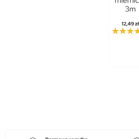
mierni
3m
12,49 zł