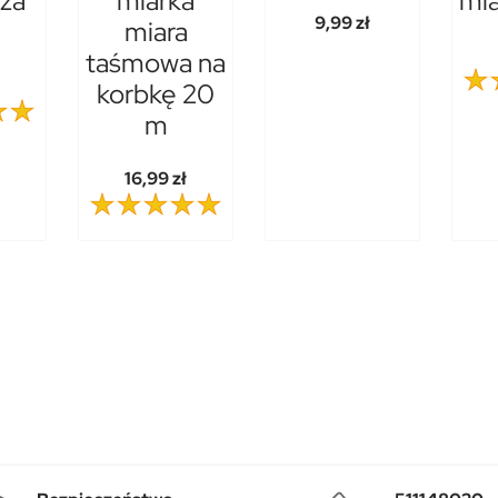
cza
miarka
mi
9,99 zł
miara
taśmowa na
korbkę 20
m
16,99 zł