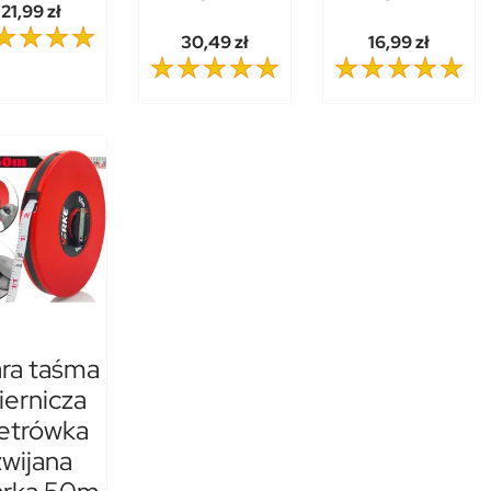
21,99 zł
30,49 zł
16,99 zł
ra taśma
ernicza
etrówka
zwijana