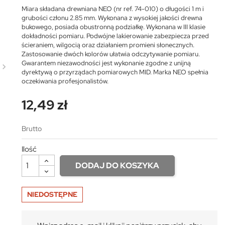
Miara składana drewniana NEO (nr ref. 74-010) o długości 1 m i
grubości członu 2.85 mm. Wykonana z wysokiej jakości drewna
bukowego, posiada obustronną podziałkę. Wykonana w III klasie
dokładności pomiaru. Podwójne lakierowanie zabezpiecza przed
ścieraniem, wilgocią oraz działaniem promieni słonecznych.
Zastosowanie dwóch kolorów ułatwia odczytywanie pomiaru.
Gwarantem niezawodności jest wykonanie zgodne z unijną
dyrektywą o przyrządach pomiarowych MID. Marka NEO spełnia
oczekiwania profesjonalistów.
12,49 zł
Brutto
Ilość
DODAJ DO KOSZYKA
NIEDOSTĘPNE