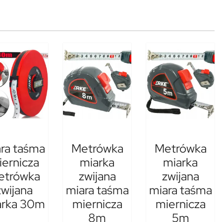
ra taśma
Metrówka
Metrówka
ernicza
miarka
miarka
etrówka
zwijana
zwijana
zwijana
miara taśma
miara taśma
arka 30m
miernicza
miernicza
8m
5m