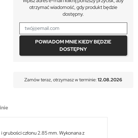
Wpisz adres e-mail i kliknij poniższy przycisk, aby
otrzymać wiadomość, gdy produkt będzie
dostępny.
POWIADOM MNIE KIEDY BĘDZIE
DOSTĘPNY
Zamów teraz, otrzymasz w terminie:
12.08.2026
inie
m i grubości członu 2.85 mm. Wykonana z