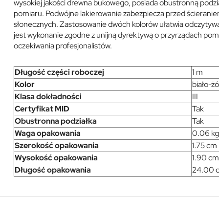
wysokiej jakości drewna bukowego, posiada obustronną podzia
pomiaru. Podwójne lakierowanie zabezpiecza przed ścieraniem
słonecznych. Zastosowanie dwóch kolorów ułatwia odczyty
jest wykonanie zgodne z unijną dyrektywą o przyrządach po
oczekiwania profesjonalistów.
Długość części roboczej
1 m
Kolor
biało-żó
Klasa dokładności
III
Certyfikat MID
Tak
Obustronna podziałka
Tak
Waga opakowania
0.06 kg
Szerokość opakowania
1.75 cm
Wysokość opakowania
1.90 cm
Długość opakowania
24.00 