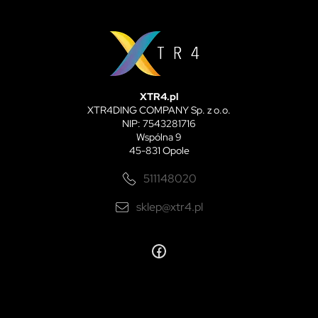
XTR4.pl
XTR4DING COMPANY Sp. z o.o.
NIP: 7543281716
Wspólna 9
45-831 Opole
511148020
sklep@xtr4.pl