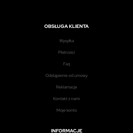
OBSŁUGA KLIENTA
wysyłka
płatności
faq
odstąpienie od umowy
reklamacje
kontakt z nami
moje konto
INFORMACJE