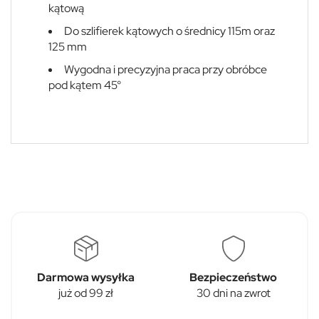
kątową
Do szlifierek kątowych o średnicy 115m oraz
125 mm
Wygodna i precyzyjna praca przy obróbce
pod kątem 45°
Darmowa wysyłka
Bezpieczeństwo
już od 99 zł
30 dni na zwrot