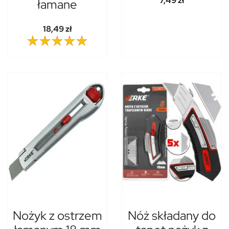
7,49 zł
łamane
18,49 zł
Nożyk z ostrzem
Nóż składany do