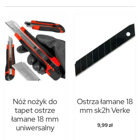
Nóż nożyk do
Ostrza łamane 18
tapet ostrze
mm sk2h Verke
łamane 18 mm
9,99 zł
uniwersalny