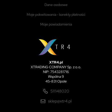
dane osobowe
moje pokwitowania - korekty płatności
moje powiadomienia
XTR4.pl
XTR4DING COMPANY Sp. z o.o.
NIP: 7543281716
Wspólna 9
45-831 Opole
511148020
sklep@xtr4.pl