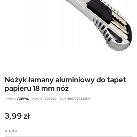
Nożyk łamany aluminiowy do tapet
papieru 18 mm nóż
MARKA
VORFAL
INDEKS
V07030
EAN
5907737321154
3,99 zł
Brutto