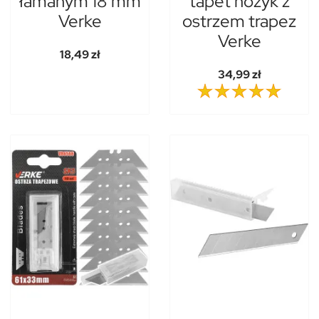
łamanym 18 mm
tapet nożyk z
Verke
ostrzem trapez
Verke
18,49 zł
34,99 zł