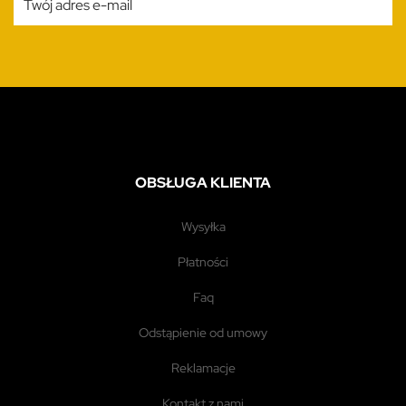
OBSŁUGA KLIENTA
wysyłka
płatności
faq
odstąpienie od umowy
reklamacje
kontakt z nami