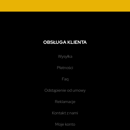
OBSŁUGA KLIENTA
wysyłka
płatności
faq
odstąpienie od umowy
reklamacje
kontakt z nami
moje konto