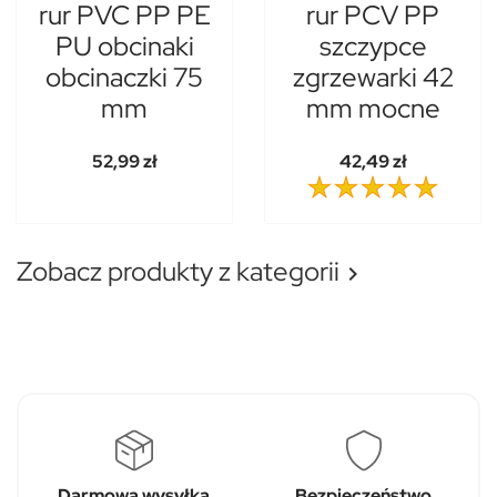
rur PVC PP PE
rur PCV PP
PU obcinaki
szczypce
obcinaczki 75
zgrzewarki 42
mm
mm mocne
52,99 zł
42,49 zł
Zobacz produkty z kategorii

Darmowa wysyłka
Bezpieczeństwo