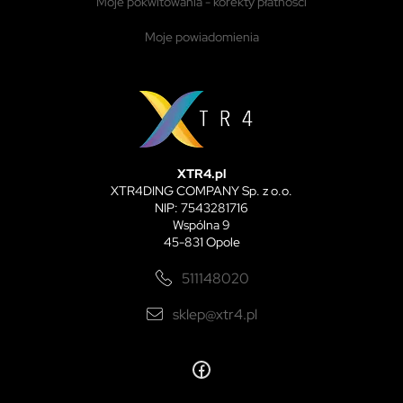
moje pokwitowania - korekty płatności
moje powiadomienia
XTR4.pl
XTR4DING COMPANY Sp. z o.o.
NIP: 7543281716
Wspólna 9
45-831 Opole
511148020
sklep@xtr4.pl