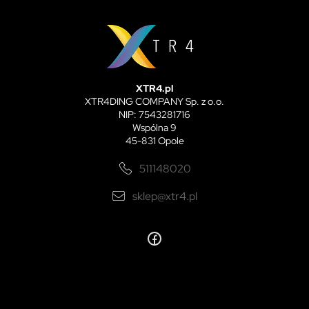
XTR4.pl
XTR4DING COMPANY Sp. z o.o.
NIP: 7543281716
Wspólna 9
45-831 Opole
511148020
sklep@xtr4.pl