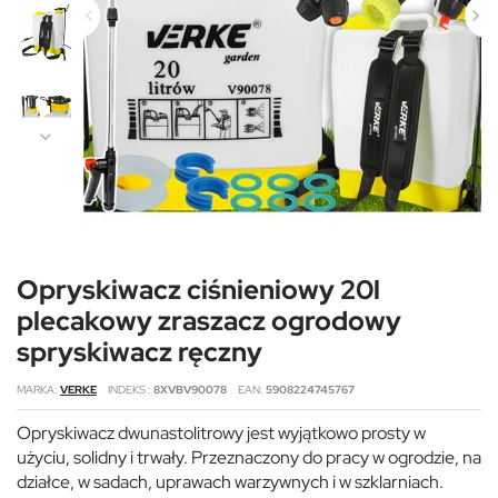
Opryskiwacz ciśnieniowy 20l
plecakowy zraszacz ogrodowy
spryskiwacz ręczny
MARKA
VERKE
INDEKS
8XVBV90078
EAN
5908224745767
Opryskiwacz dwunastolitrowy jest wyjątkowo prosty w
użyciu, solidny i trwały. Przeznaczony do pracy w ogrodzie, na
działce, w sadach, uprawach warzywnych i w szklarniach.