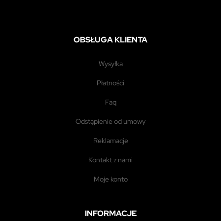
OBSŁUGA KLIENTA
wysyłka
płatności
faq
odstąpienie od umowy
reklamacje
kontakt z nami
moje konto
INFORMACJE