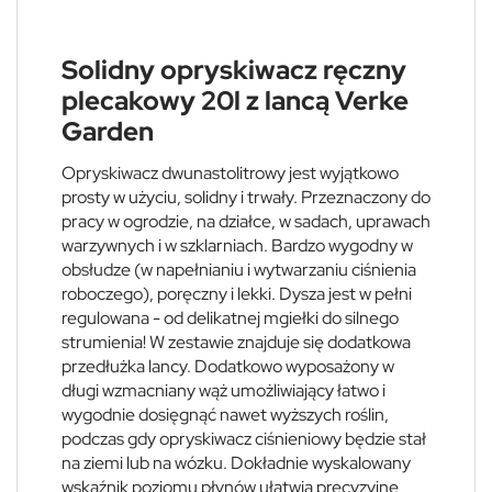
Solidny opryskiwacz ręczny
plecakowy 20l z lancą Verke
Garden
Opryskiwacz dwunastolitrowy jest wyjątkowo
prosty w użyciu, solidny i trwały. Przeznaczony do
pracy w ogrodzie, na działce, w sadach, uprawach
warzywnych i w szklarniach. Bardzo wygodny w
obsłudze (w napełnianiu i wytwarzaniu ciśnienia
roboczego), poręczny i lekki. Dysza jest w pełni
regulowana - od delikatnej mgiełki do silnego
strumienia! W zestawie znajduje się dodatkowa
przedłużka lancy. Dodatkowo wyposażony w
długi wzmacniany wąż umożliwiający łatwo i
wygodnie dosięgnąć nawet wyższych roślin,
podczas gdy opryskiwacz ciśnieniowy będzie stał
na ziemi lub na wózku. Dokładnie wyskalowany
wskaźnik poziomu płynów ułatwia precyzyjne