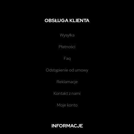
OBSŁUGA KLIENTA
wysyłka
płatności
faq
odstąpienie od umowy
reklamacje
kontakt z nami
moje konto
INFORMACJE