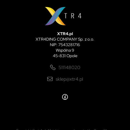
XTR4.pl
XTR4DING COMPANY Sp. z o.o.
NIP: 7543281716
Wspólna 9
45-831 Opole
511148020
sklep@xtr4.pl