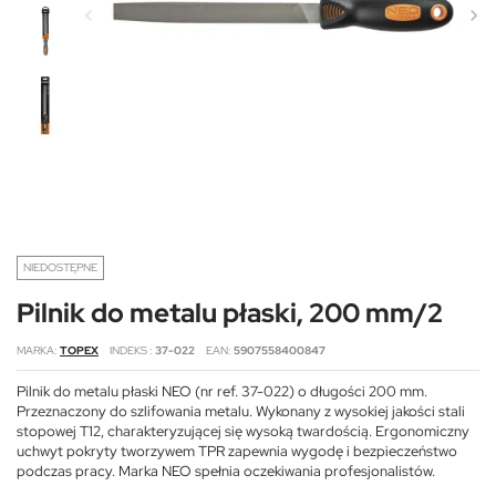
NIEDOSTĘPNE
Pilnik do metalu płaski, 200 mm/2
MARKA
TOPEX
INDEKS
37-022
EAN
5907558400847
Pilnik do metalu płaski NEO (nr ref. 37-022) o długości 200 mm.
Przeznaczony do szlifowania metalu. Wykonany z wysokiej jakości stali
stopowej T12, charakteryzującej się wysoką twardością. Ergonomiczny
uchwyt pokryty tworzywem TPR zapewnia wygodę i bezpieczeństwo
podczas pracy. Marka NEO spełnia oczekiwania profesjonalistów.