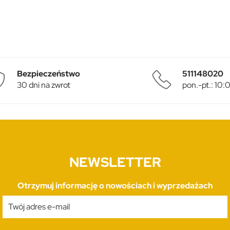
Bezpieczeństwo
511148020
30 dni na zwrot
pon.-pt.: 10
NEWSLETTER
Otrzymuj informację o nowościach i wyprzedażach