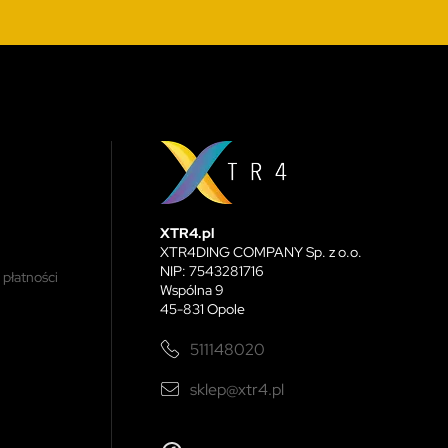
XTR4.pl
XTR4DING COMPANY Sp. z o.o.
NIP: 7543281716
 płatności
Wspólna 9
45-831 Opole
511148020
sklep@xtr4.pl