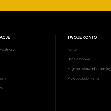
ACJE
TWOJE KONTO
prywatności
konto
n
dane osobowe
moje pokwitowania - korekty
 nami
moje powiadomienia
ony