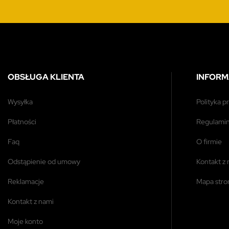
OBSŁUGA KLIENTA
INFORM
wysyłka
polityka 
płatności
regulami
faq
o firmie
odstąpienie od umowy
kontakt z
reklamacje
mapa str
kontakt z nami
moje konto