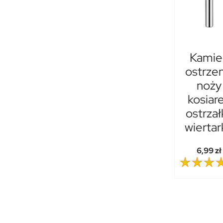
Kamie
ostrzen
noży
kosiar
ostrzał
wiertar
6,99 zł