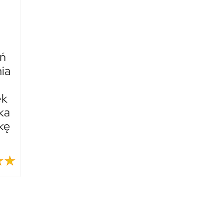
ń
ia
ek
ka
kę