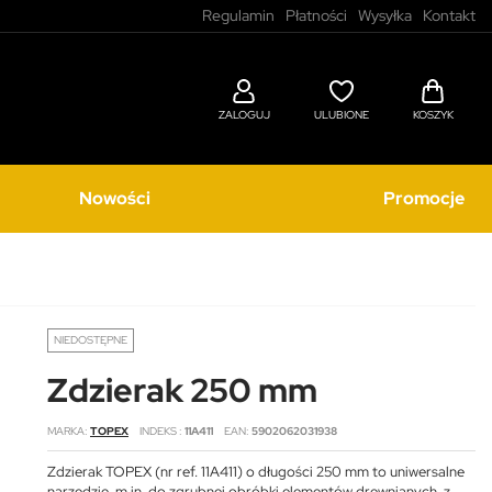
Regulamin
Płatności
Wysyłka
Kontakt
ZALOGUJ
ULUBIONE
KOSZYK
Nowości
Promocje
NIEDOSTĘPNE
Zdzierak 250 mm
MARKA
TOPEX
INDEKS
11A411
EAN
5902062031938
Zdzierak TOPEX (nr ref. 11A411) o długości 250 mm to uniwersalne
narzędzie, m.in. do zgrubnej obróbki elementów drewnianych, z