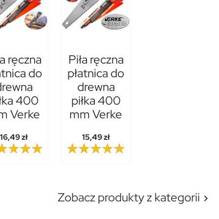
ła ręczna
Piła ręczna
atnica do
płatnica do
drewna
drewna
łka 400
piłka 400
m Verke
mm Verke
16,49 zł
15,49 zł
Zobacz produkty z kategorii
