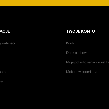
ACJE
TWOJE KONTO
prywatności
konto
n
dane osobowe
moje pokwitowania - korekty
 nami
moje powiadomienia
ony