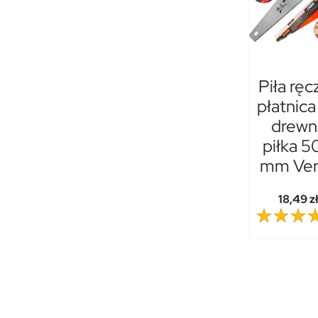
Piła ręc
płatnica
drewn
piłka 5
mm Ver
18,49 z