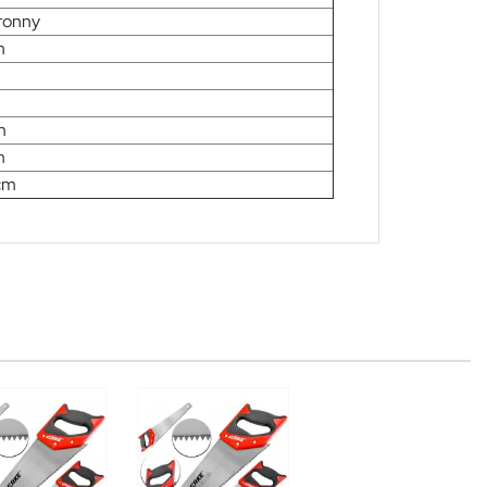
ronny
m
m
m
cm