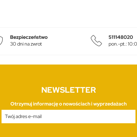
Bezpieczeństwo
511148020
30 dni na zwrot
pon.-pt.: 10
NEWSLETTER
Otrzymuj informację o nowościach i wyprzedażach