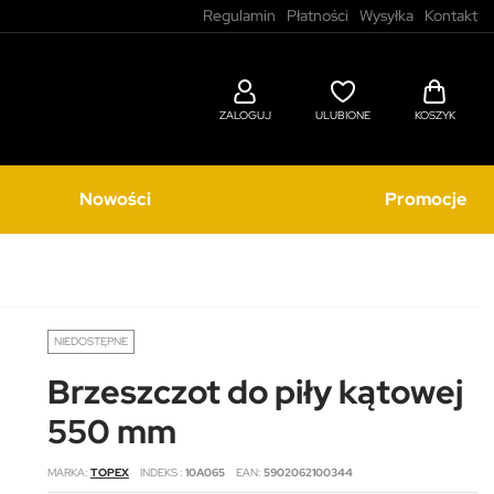
Regulamin
Płatności
Wysyłka
Kontakt
ZALOGUJ
ULUBIONE
KOSZYK
Nowości
Promocje
NIEDOSTĘPNE
Brzeszczot do piły kątowej
550 mm
MARKA
TOPEX
INDEKS
10A065
EAN
5902062100344