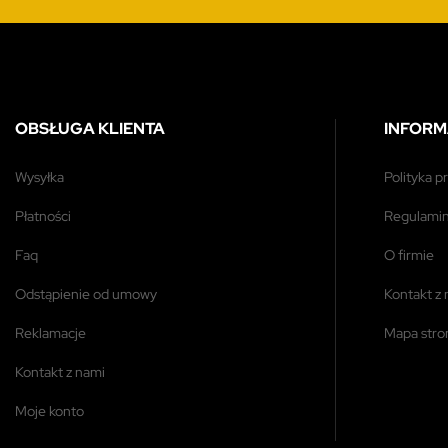
OBSŁUGA KLIENTA
INFORM
wysyłka
polityka 
płatności
regulami
faq
o firmie
odstąpienie od umowy
kontakt z
reklamacje
mapa str
kontakt z nami
moje konto