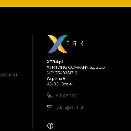
XTR4.pl
XTR4DING COMPANY Sp. z o.o.
NIP: 7543281716
 płatności
Wspólna 9
45-831 Opole
511148020
sklep@xtr4.pl