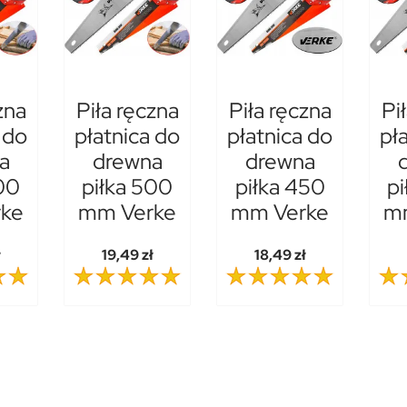
zna
Piła ręczna
Piła ręczna
Pi
 do
płatnica do
płatnica do
pł
a
drewna
drewna
00
piłka 500
piłka 450
pi
ke
mm Verke
mm Verke
m
ł
19,49 zł
18,49 zł