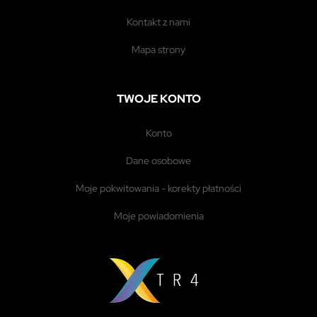
kontakt z nami
mapa strony
TWOJE KONTO
konto
dane osobowe
moje pokwitowania - korekty płatności
moje powiadomienia