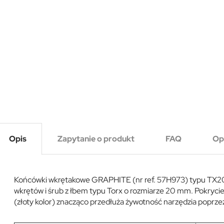
Opis
Zapytanie o produkt
FAQ
Op
Końcówki wkrętakowe GRAPHITE (nr ref. 57H973) typu TX20
wkrętów i śrub z łbem typu Torx o rozmiarze 20 mm. Pokryci
(złoty kolor) znacząco przedłuża żywotność narzędzia poprze