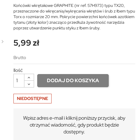
Końcówki wkrętakowe GRAPHITE (nr ref. 57H973) typu TX20,
przeznaczone do wkręcania/wykręcania wkrętów i śrub z łbem typu
Torx o rozmiarze 20 mm. Pokrycie powierzchni końcówek azotkiem
tytanu (złoty kolor) znacząco przedłuża żywotność narzędzia
poprzez utwardzenie punktu styku z łbem śruby.
5,99 zł
Brutto
Ilość
DODAJ DO KOSZYKA
NIEDOSTĘPNE
Wpisz adres e-mail i kliknij poniższy przycisk, aby
otrzymać wiadomość, gdy produkt będzie
dostępny.