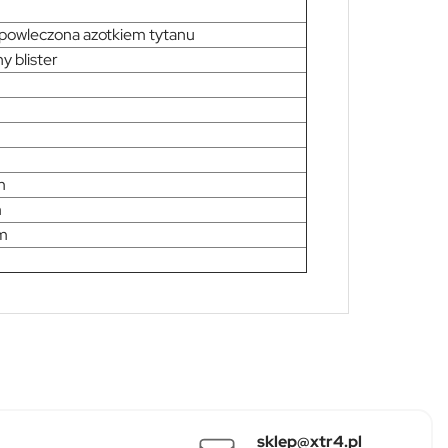
, powleczona azotkiem tytanu
y blister
m
m
cm
sklep@xtr4.pl