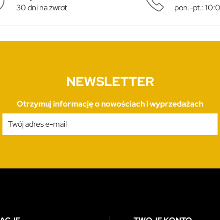
30 dni na zwrot
pon.-pt.: 10
NEWSLETTER
Otrzymuj informację o nowościach i wyprzedażach