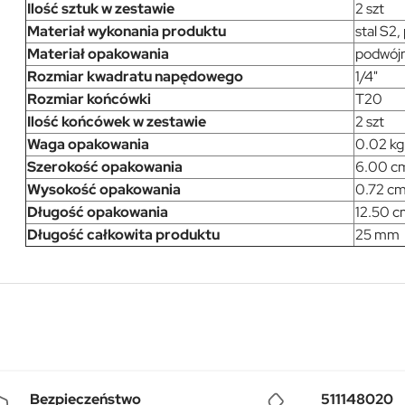
Ilość sztuk w zestawie
2 szt
Materiał wykonania produktu
stal S2
Materiał opakowania
podwójn
Rozmiar kwadratu napędowego
1/4"
Rozmiar końcówki
T20
Ilość końcówek w zestawie
2 szt
Waga opakowania
0.02 kg
Szerokość opakowania
6.00 c
Wysokość opakowania
0.72 c
Długość opakowania
12.50 
Długość całkowita produktu
25 mm
Bezpieczeństwo
511148020