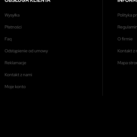
OBSŁUGA KLIENTA
INFORM
wysyłka
polityka 
płatności
regulami
faq
o firmie
odstąpienie od umowy
kontakt z
reklamacje
mapa str
kontakt z nami
moje konto