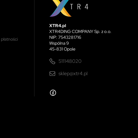
XTR4.pl
XTR4DING COMPANY Sp. z o.o.
NIP: 7543281716
 płatności
Wspólna 9
45-831 Opole
511148020
sklep@xtr4.pl