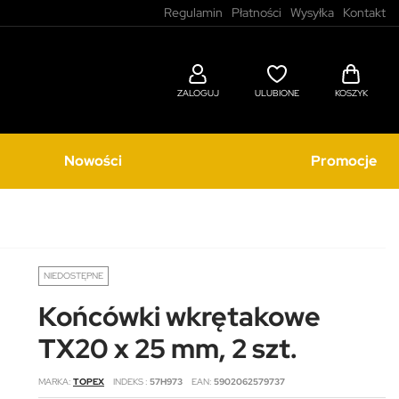
Regulamin
Płatności
Wysyłka
Kontakt
ZALOGUJ
ULUBIONE
KOSZYK
Nowości
Promocje
NIEDOSTĘPNE
Końcówki wkrętakowe
TX20 x 25 mm, 2 szt.
MARKA
TOPEX
INDEKS
57H973
EAN
5902062579737