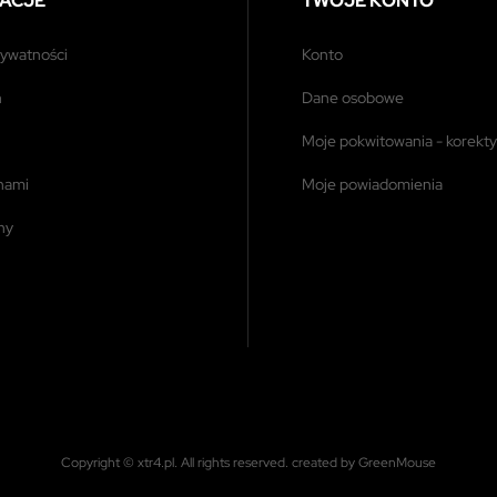
ACJE
TWOJE KONTO
prywatności
konto
n
dane osobowe
moje pokwitowania - korekty
 nami
moje powiadomienia
ony
Copyright © xtr4.pl. All rights reserved.
created by GreenMouse