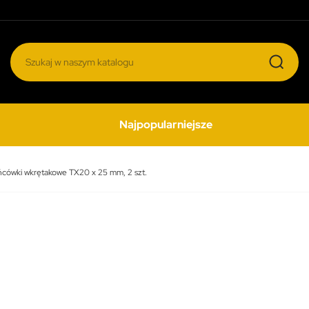
Najpopularniejsze
ńcówki wkrętakowe TX20 x 25 mm, 2 szt.