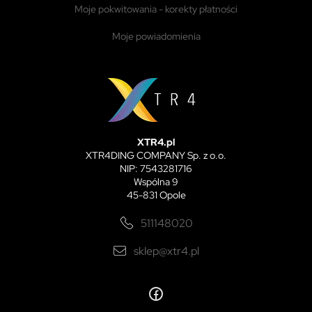
moje pokwitowania - korekty płatności
moje powiadomienia
XTR4.pl
XTR4DING COMPANY Sp. z o.o.
NIP: 7543281716
Wspólna 9
45-831 Opole
511148020
sklep@xtr4.pl