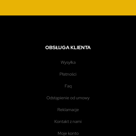
OBSŁUGA KLIENTA
wysyłka
płatności
faq
odstąpienie od umowy
reklamacje
kontakt z nami
moje konto