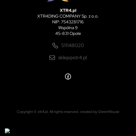
XTR4.pl
XTR4DING COMPANY Sp. z o.o.
NIP: 7543281716
Wspólna 9
45-831 Opole
511148020
sklep@xtr4.pl
Copyright © xtr4.pl. All rights reserved.
created by GreenMouse