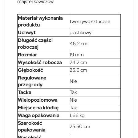
majsterkowiczów.
Materiał wykonania
tworzywo sztuczne
produktu
Uchwyt
plastikowy
Długość części
46.2 cm
roboczej
Rozmiar
19 mm
Wysokość robocza
24.2 cm
Głębokość
25.6 cm
Regulowane
Nie
przegrody
Tacka
Tak
Wielopoziomowa
Nie
Miejsce na kłódkę
Tak
Waga opakowania
1.66 kg
Szerokość
25.50 cm
opakowania
Wysokość