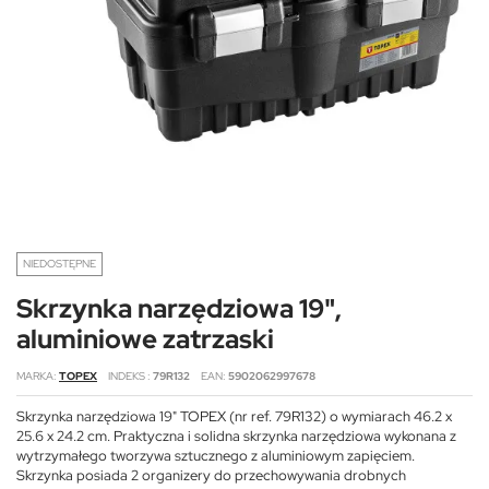
NIEDOSTĘPNE
Skrzynka narzędziowa 19",
aluminiowe zatrzaski
MARKA
TOPEX
INDEKS
79R132
EAN
5902062997678
Skrzynka narzędziowa 19" TOPEX (nr ref. 79R132) o wymiarach 46.2 x
25.6 x 24.2 cm. Praktyczna i solidna skrzynka narzędziowa wykonana z
wytrzymałego tworzywa sztucznego z aluminiowym zapięciem.
Skrzynka posiada 2 organizery do przechowywania drobnych