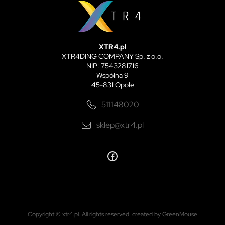
XTR4.pl
XTR4DING COMPANY Sp. z o.o.
NIP: 7543281716
Wspólna 9
45-831 Opole
511148020
sklep@xtr4.pl
Copyright © xtr4.pl. All rights reserved.
created by GreenMouse