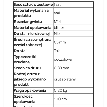
Ilość sztuk w zestawie
1 szt
Materiał wykonania
stal
produktu
Rozmiar gwintu
M14
Materiał opakowania
blister
Do stali nierdzewnej
Nie
Średnica zewnętrzna
65 mm
części roboczej
Do stali
Tak
Typ szczotki
doczołowa
drucianej
Średnica drutu
0.33 mm
Rodzaj drutu z
jakiego wykonano
drut splatany
produkt
Waga opakowania
0.20 kg
Szerokość
9.10 cm
opakowania