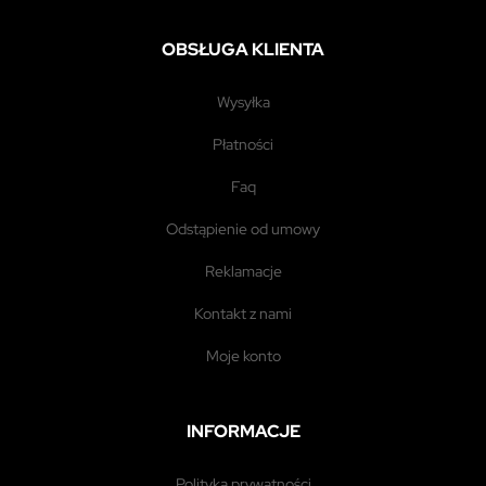
OBSŁUGA KLIENTA
wysyłka
płatności
faq
odstąpienie od umowy
reklamacje
kontakt z nami
moje konto
INFORMACJE
polityka prywatności