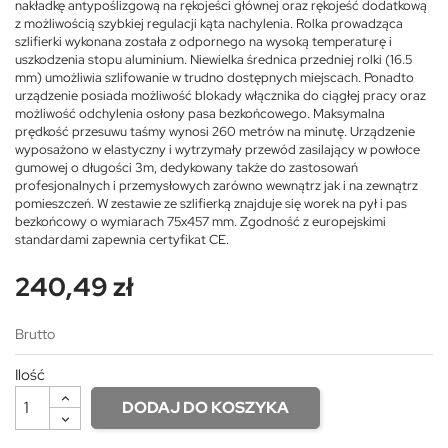
nakładkę antypoślizgową na rękojeści głównej oraz rękojeść dodatkową
z możliwością szybkiej regulacji kąta nachylenia. Rolka prowadząca
szlifierki wykonana została z odpornego na wysoką temperaturę i
uszkodzenia stopu aluminium. Niewielka średnica przedniej rolki (16.5
mm) umożliwia szlifowanie w trudno dostępnych miejscach. Ponadto
urządzenie posiada możliwość blokady włącznika do ciągłej pracy oraz
możliwość odchylenia osłony pasa bezkońcowego. Maksymalna
prędkość przesuwu taśmy wynosi 260 metrów na minutę. Urządzenie
wyposażono w elastyczny i wytrzymały przewód zasilający w powłoce
gumowej o długości 3m, dedykowany także do zastosowań
profesjonalnych i przemysłowych zarówno wewnątrz jak i na zewnątrz
pomieszczeń. W zestawie ze szlifierką znajduje się worek na pył i pas
bezkońcowy o wymiarach 75x457 mm. Zgodność z europejskimi
standardami zapewnia certyfikat CE.
240,49 zł
Brutto
Ilość
DODAJ DO KOSZYKA