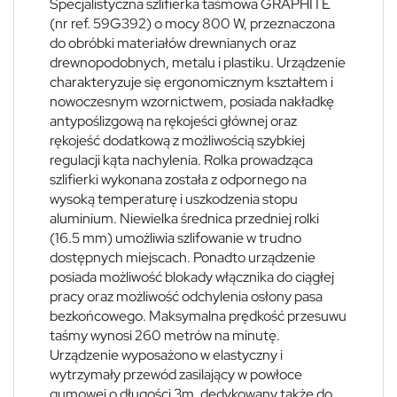
Specjalistyczna szlifierka taśmowa GRAPHITE
(nr ref. 59G392) o mocy 800 W, przeznaczona
do obróbki materiałów drewnianych oraz
drewnopodobnych, metalu i plastiku. Urządzenie
charakteryzuje się ergonomicznym kształtem i
nowoczesnym wzornictwem, posiada nakładkę
antypoślizgową na rękojeści głównej oraz
rękojeść dodatkową z możliwością szybkiej
regulacji kąta nachylenia. Rolka prowadząca
szlifierki wykonana została z odpornego na
wysoką temperaturę i uszkodzenia stopu
aluminium. Niewielka średnica przedniej rolki
(16.5 mm) umożliwia szlifowanie w trudno
dostępnych miejscach. Ponadto urządzenie
posiada możliwość blokady włącznika do ciągłej
pracy oraz możliwość odchylenia osłony pasa
bezkońcowego. Maksymalna prędkość przesuwu
taśmy wynosi 260 metrów na minutę.
Urządzenie wyposażono w elastyczny i
wytrzymały przewód zasilający w powłoce
gumowej o długości 3m, dedykowany także do