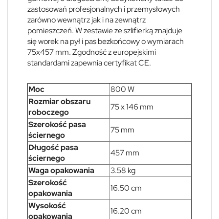
zastosowań profesjonalnych i przemysłowych
zarówno wewnątrz jak i na zewnątrz
pomieszczeń. W zestawie ze szlifierką znajduje
się worek na pył i pas bezkońcowy o wymiarach
75x457 mm. Zgodność z europejskimi
standardami zapewnia certyfikat CE.
Moc
800 W
Rozmiar obszaru
75 x 146 mm
roboczego
Szerokość pasa
75 mm
ściernego
Długość pasa
457 mm
ściernego
Waga opakowania
3.58 kg
Szerokość
16.50 cm
opakowania
Wysokość
16.20 cm
opakowania