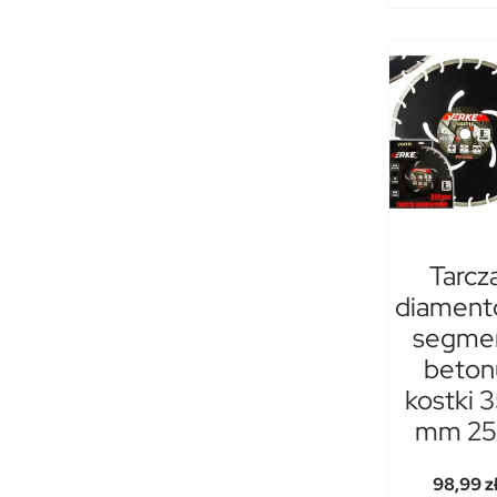
Tarcz
diament
segme
beton
kostki 
mm 25
98,99 z