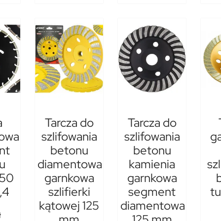
a
Tarcza do
Tarcza do
owa
szlifowania
szlifowania
g
nt
betonu
betonu
u
diamentowa
kamienia
sz
350
garnkowa
garnkowa
,4
szlifierki
segment
tu
kątowej 125
diamentowa
ł
mm
125 mm