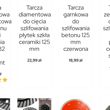
a
Tarcza
Tarcza
owa
diamentowa
garnkowa
ze
towa
do cięcia
do
onu
szlifowania
szlifowania
sz
i
płytek szkła
betonu 125
ia
ceramiki 125
mm
32
mm
czerwona
c
22,99 zł
18,99 zł
nt
ł