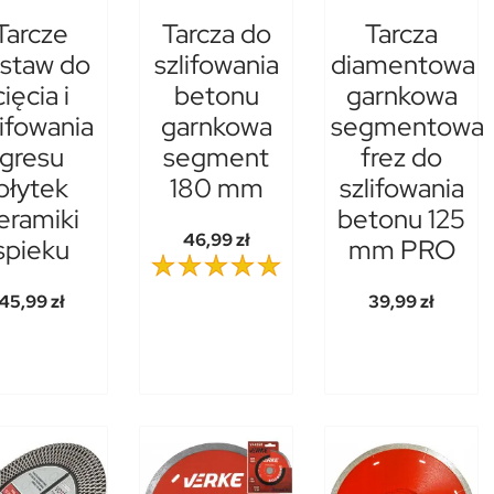
Tarcze
Tarcza do
Tarcza
staw do
szlifowania
diamentowa
cięcia i
betonu
garnkowa
lifowania
garnkowa
segmentowa
gresu
segment
frez do
płytek
180 mm
szlifowania
eramiki
betonu 125
46,99 zł
spieku
mm PRO
45,99 zł
39,99 zł