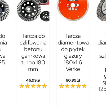
do
Tarcza do
Tarcza
nia
szlifowania
diamentowa
di
u
betonu
do płytek
wa
garnkowa
glazury
sz
25
turbo 180
180x1,6
mm
Verke
46,99 zł
60,99 zł
s
12