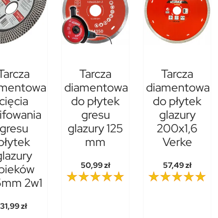
Tarcza
Tarcza
Tarcza
amentowa
diamentowa
diamentowa
cięcia
do płytek
do płytek
lifowania
gresu
glazury
gresu
glazury 125
200x1,6
płytek
mm
Verke
glazury
50,99 zł
57,49 zł
pieków
5mm 2w1
31,99 zł