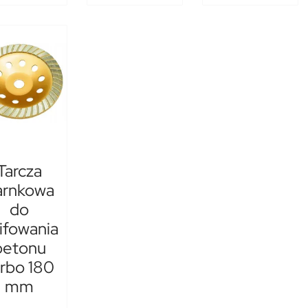
Tarcza
arnkowa
do
lifowania
betonu
rbo 180
mm