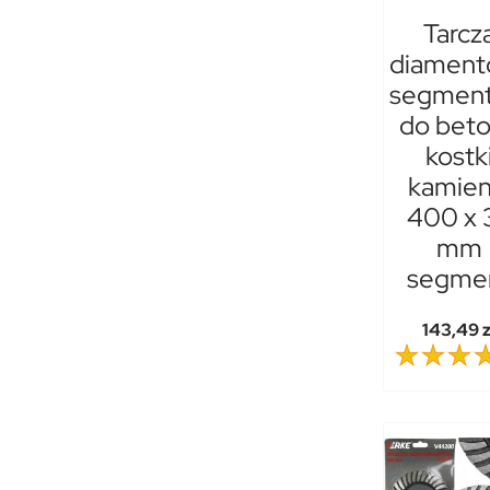
Tarcz
diament
segmen
do bet
kostk
kamien
400 x 
mm
segme
143,49 z