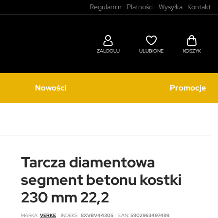
Regulamin
Płatności
Wysyłka
Kontakt
ZALOGUJ
ULUBIONE
KOSZYK
Nowości
Promocje
Tarcza diamentowa
segment betonu kostki
230 mm 22,2
MARKA
VERKE
INDEKS
8XVBV44305
EAN
5902963497499