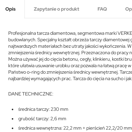
Opis
Zapytanie o produkt
FAQ
Op
Profesjonalna tarcza diamentowa, segmentowa marki VERKE 
budowlanych. Specjalny kształt obrzeża tarczy diamentowej g
najtwardszych materiałach bez utraty jakości wykończenia. W
zmniejszenia średnicy wewnętrznej. Przeznaczona do pracy n
Można używać jej do cięcia betonu, cegły, klinkieru, kostki 
które ułatwia usuwanie urobku oraz pozwala na łatwą pracę 
Państwo o-ring do zmniejszenia średnicy wewnętrznej. Tarc
najbardziej wymagających prac. Tarcza do cięcia na sucho i jak
DANE TECHNICZNE:
średnica tarczy: 230 mm
grubość tarczy: 2,6 mm
średnica wewnętrzna: 22,2 mm + pierścień 22,2/20 mm