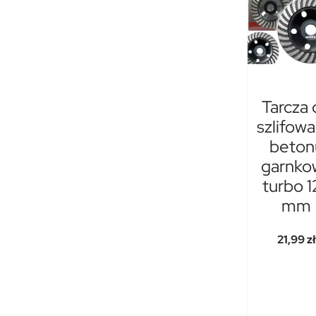
Tarcza 
szlifowa
beton
garnko
turbo 1
mm
21,99 zł