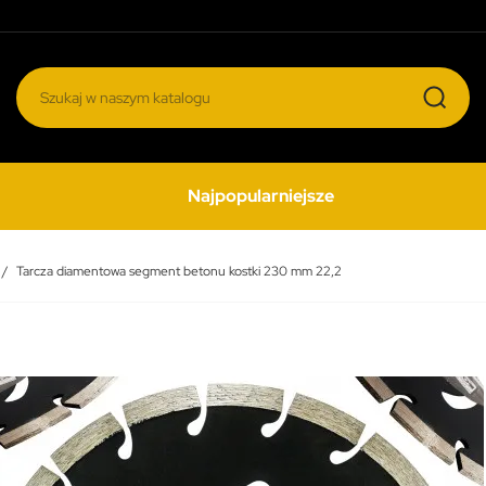
Najpopularniejsze
Tarcza diamentowa segment betonu kostki 230 mm 22,2