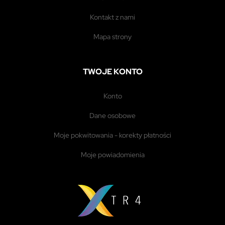
kontakt z nami
mapa strony
TWOJE KONTO
konto
dane osobowe
moje pokwitowania - korekty płatności
moje powiadomienia