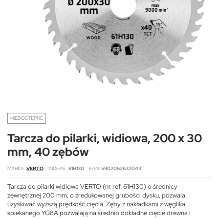
NIEDOSTĘPNE
Tarcza do pilarki, widiowa, 200 x 30
mm, 40 zębów
MARKA
VERTO
INDEKS
61H130
EAN
5902062632043
Tarcza do pilarki widiowa VERTO (nr ref. 61H130) o średnicy
zewnętrznej 200 mm, o zredukowanej grubości dysku, pozwala
uzyskiwać wyższą prędkość cięcia. Zęby z nakładkami z węglika
spiekanego YG8A pozwalają na średnio dokładne cięcie drewna i