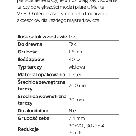
pierścienie redukcyjne umożliwiają zastosowanie
tarczy do większości modeli pilarek. Marka
VERTO oferuje asortyment elektronarzędzi i
akcesoriów dla każdego majsterkowicza.
Ilość sztuk w zestawie
1 szt
Do drewna
Tak
Grubość
1.6 mm
Ilość zębów
40 szt
Typ tarczy
widiowa
Materiał opakowania
blister
Średnica zewnętrzna
200 mm
tarczy
Średnica wewnętrzna
30 mm
tarczy
Do aluminium
Nie
Grubość zęba
2.4 mm
30x20 ; 30x25.4 ;
Redukcje
30x16