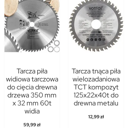
Tarcza piła
Tarcza tnąca piła
widiowa tarczowa
wielozadaniowa
do cięcia drewna
TCT kompozyt
drzewa 350 mm
125x22x40t do
x 32 mm 60t
drewna metalu
widia
12,99 zł
59,99 zł