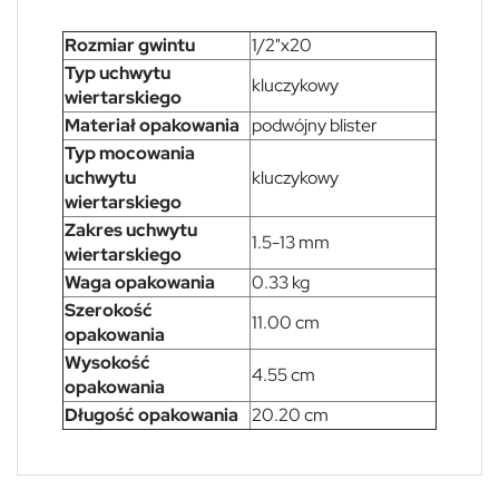
Rozmiar gwintu
1/2"x20
Typ uchwytu
kluczykowy
wiertarskiego
Materiał opakowania
podwójny blister
Typ mocowania
uchwytu
kluczykowy
wiertarskiego
Zakres uchwytu
1.5-13 mm
wiertarskiego
Waga opakowania
0.33 kg
Szerokość
11.00 cm
opakowania
Wysokość
4.55 cm
opakowania
Długość opakowania
20.20 cm