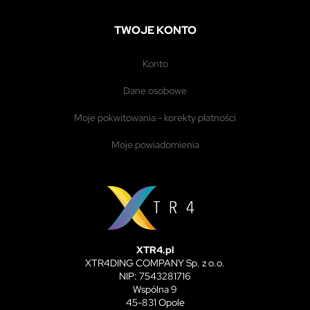
TWOJE KONTO
konto
dane osobowe
moje pokwitowania - korekty płatności
moje powiadomienia
XTR4.pl
XTR4DING COMPANY Sp. z o.o.
NIP: 7543281716
Wspólna 9
45-831 Opole