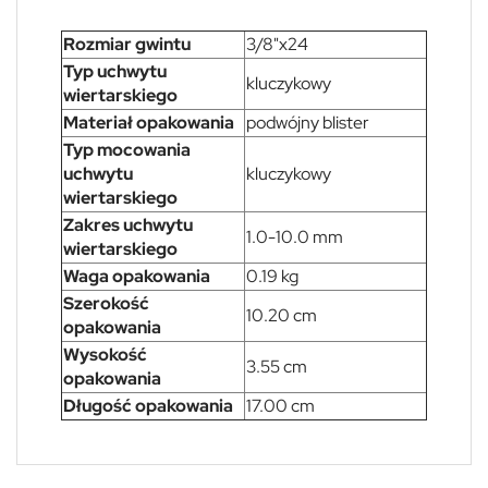
Rozmiar gwintu
3/8"x24
Typ uchwytu
kluczykowy
wiertarskiego
Materiał opakowania
podwójny blister
Typ mocowania
uchwytu
kluczykowy
wiertarskiego
Zakres uchwytu
1.0-10.0 mm
wiertarskiego
Waga opakowania
0.19 kg
Szerokość
10.20 cm
opakowania
Wysokość
3.55 cm
opakowania
Długość opakowania
17.00 cm