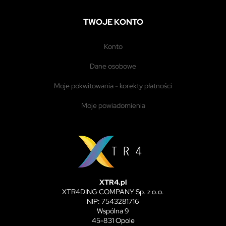
TWOJE KONTO
konto
dane osobowe
moje pokwitowania - korekty płatności
moje powiadomienia
XTR4.pl
XTR4DING COMPANY Sp. z o.o.
NIP: 7543281716
Wspólna 9
45-831 Opole