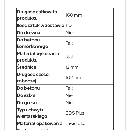
Długość całkowita
160 mm
produktu
Ilość sztuk w zestawie
1 szt
Do drewna
Nie
Do betonu
Tak
komórkowego
Materiał wykonania
stal
produktu
Średnica
12 mm
Długość części
100 mm
roboczej
Do betonu
Tak
Do szkła
Nie
Do gresu
Nie
Typ uchwytu
SDS Plus
wiertarskiego
Materiał opakowania
zawieszka