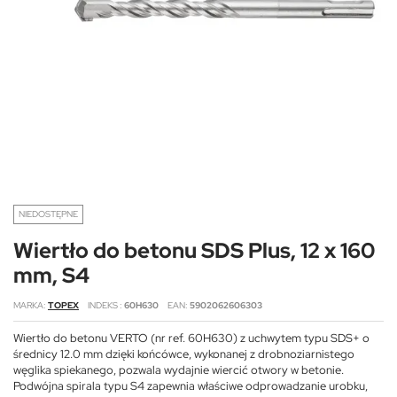
NIEDOSTĘPNE
Wiertło do betonu SDS Plus, 12 x 160
mm, S4
MARKA
TOPEX
INDEKS
60H630
EAN
5902062606303
Wiertło do betonu VERTO (nr ref. 60H630) z uchwytem typu SDS+ o
średnicy 12.0 mm dzięki końcówce, wykonanej z drobnoziarnistego
węglika spiekanego, pozwala wydajnie wiercić otwory w betonie.
Podwójna spirala typu S4 zapewnia właściwe odprowadzanie urobku,