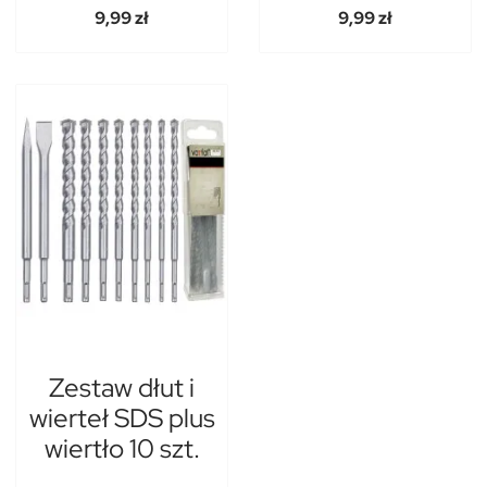
9,99 zł
9,99 zł
Zestaw dłut i
wierteł SDS plus
wiertło 10 szt.