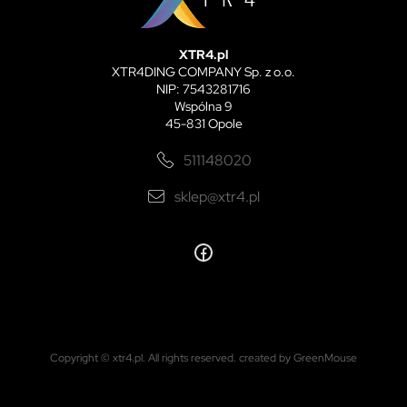
XTR4.pl
XTR4DING COMPANY Sp. z o.o.
NIP: 7543281716
Wspólna 9
45-831 Opole
511148020
sklep@xtr4.pl
Copyright © xtr4.pl. All rights reserved.
created by GreenMouse