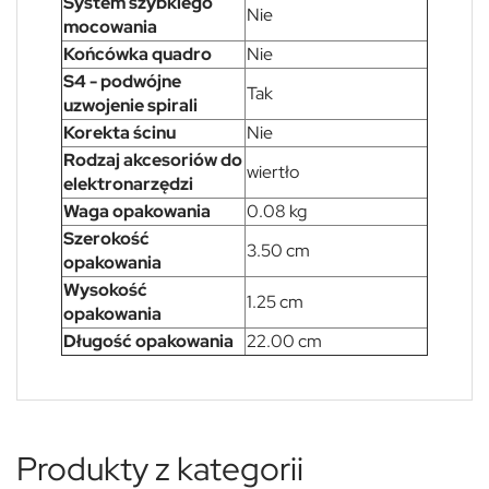
System szybkiego
Nie
mocowania
Końcówka quadro
Nie
S4 - podwójne
Tak
uzwojenie spirali
Korekta ścinu
Nie
Rodzaj akcesoriów do
wiertło
elektronarzędzi
Waga opakowania
0.08 kg
Szerokość
3.50 cm
opakowania
Wysokość
1.25 cm
opakowania
Długość opakowania
22.00 cm
Produkty z kategorii