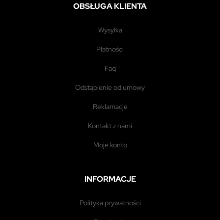
OBSŁUGA KLIENTA
wysyłka
płatności
faq
odstąpienie od umowy
reklamacje
kontakt z nami
moje konto
INFORMACJE
polityka prywatności