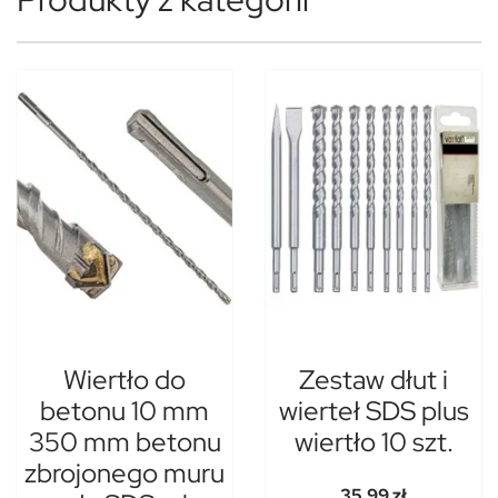
Wiertło do
Zestaw dłut i
betonu 10 mm
wierteł SDS plus
350 mm betonu
wiertło 10 szt.
zbrojonego muru
35,99 zł