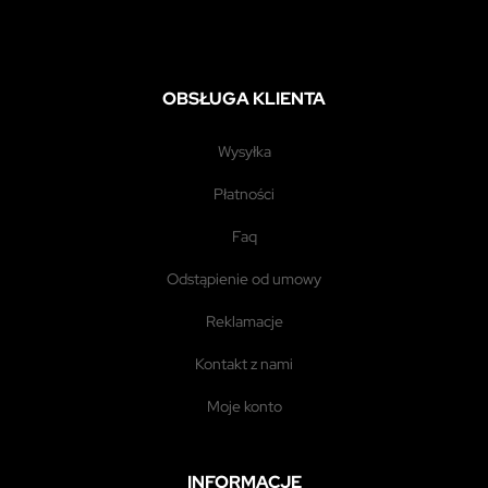
OBSŁUGA KLIENTA
wysyłka
płatności
faq
odstąpienie od umowy
reklamacje
kontakt z nami
moje konto
INFORMACJE