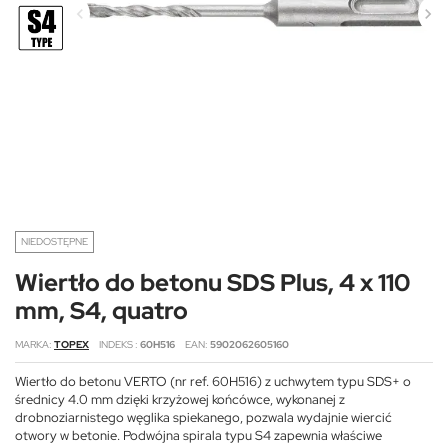
NIEDOSTĘPNE
Wiertło do betonu SDS Plus, 4 x 110
mm, S4, quatro
MARKA
TOPEX
INDEKS
60H516
EAN
5902062605160
Wiertło do betonu VERTO (nr ref. 60H516) z uchwytem typu SDS+ o
średnicy 4.0 mm dzięki krzyżowej końcówce, wykonanej z
drobnoziarnistego węglika spiekanego, pozwala wydajnie wiercić
otwory w betonie. Podwójna spirala typu S4 zapewnia właściwe