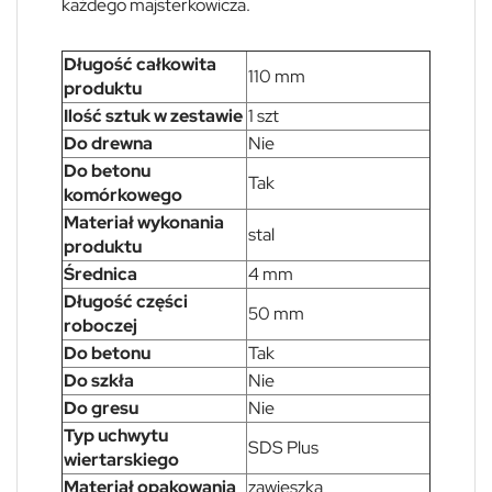
każdego majsterkowicza.
Długość całkowita
110 mm
produktu
Ilość sztuk w zestawie
1 szt
Do drewna
Nie
Do betonu
Tak
komórkowego
Materiał wykonania
stal
produktu
Średnica
4 mm
Długość części
50 mm
roboczej
Do betonu
Tak
Do szkła
Nie
Do gresu
Nie
Typ uchwytu
SDS Plus
wiertarskiego
Materiał opakowania
zawieszka