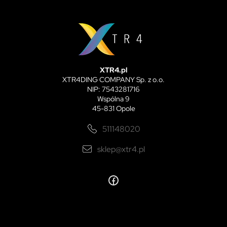
XTR4.pl
XTR4DING COMPANY Sp. z o.o.
NIP: 7543281716
Wspólna 9
45-831 Opole
511148020
sklep@xtr4.pl