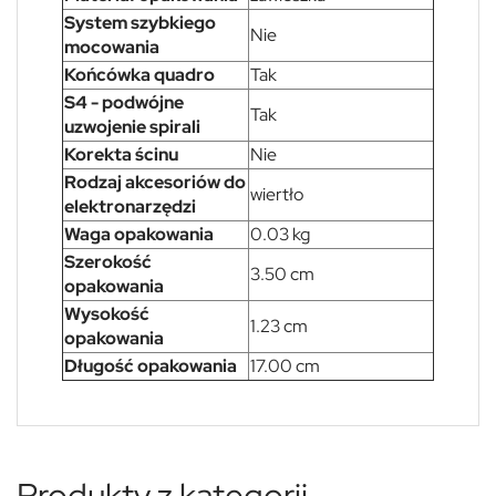
System szybkiego
Nie
mocowania
Końcówka quadro
Tak
S4 - podwójne
Tak
uzwojenie spirali
Korekta ścinu
Nie
Rodzaj akcesoriów do
wiertło
elektronarzędzi
Waga opakowania
0.03 kg
Szerokość
3.50 cm
opakowania
Wysokość
1.23 cm
opakowania
Długość opakowania
17.00 cm
Produkty z kategorii