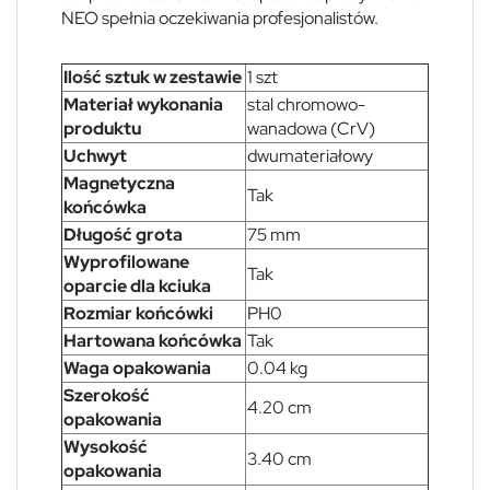
NEO spełnia oczekiwania profesjonalistów.
Ilość sztuk w zestawie
1 szt
Materiał wykonania
stal chromowo-
produktu
wanadowa (CrV)
Uchwyt
dwumateriałowy
Magnetyczna
Tak
końcówka
Długość grota
75 mm
Wyprofilowane
Tak
oparcie dla kciuka
Rozmiar końcówki
PH0
Hartowana końcówka
Tak
Waga opakowania
0.04 kg
Szerokość
4.20 cm
opakowania
Wysokość
3.40 cm
opakowania