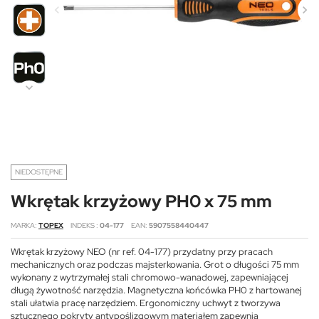
NIEDOSTĘPNE
Wkrętak krzyżowy PH0 x 75 mm
MARKA
TOPEX
INDEKS
04-177
EAN
5907558440447
Wkrętak krzyżowy NEO (nr ref. 04-177) przydatny przy pracach
mechanicznych oraz podczas majsterkowania. Grot o długości 75 mm
wykonany z wytrzymałej stali chromowo-wanadowej, zapewniającej
długą żywotność narzędzia. Magnetyczna końcówka PH0 z hartowanej
stali ułatwia pracę narzędziem. Ergonomiczny uchwyt z tworzywa
sztucznego pokryty antypoślizgowym materiałem zapewnia