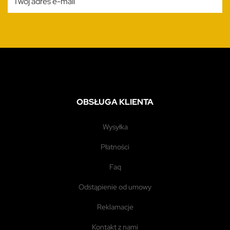
OBSŁUGA KLIENTA
wysyłka
płatności
faq
odstąpienie od umowy
reklamacje
kontakt z nami