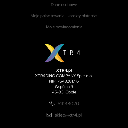
dane osobowe
moje pokwitowania - korekty płatności
moje powiadomienia
XTR4.pl
XTR4DING COMPANY Sp. z o.o.
NIP: 7543281716
Wspólna 9
45-831 Opole
511148020
sklep@xtr4.pl