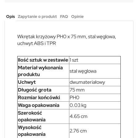
Opis
Zapytanie o produkt
FAQ
Opinie
Wkrętak krzyżowy PH0 x 75 mm, stal węglowa,
uchwyt ABS i TPR
Ilość sztuk w zestawie
1 szt
Materiał wykonania
stal węglowa
produktu
Uchwyt
dwumateriałowy
Długość grota
75 mm
Rozmiar końcówki
PH0
Waga opakowania
0.03 kg
Szerokość
4.65 cm
opakowania
Wysokość
2.76 cm
opakowania