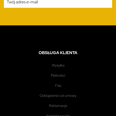
OBSŁUGA KLIENTA
wysyłka
płatności
faq
odstąpienie od umowy
reklamacje
kontakt z nami