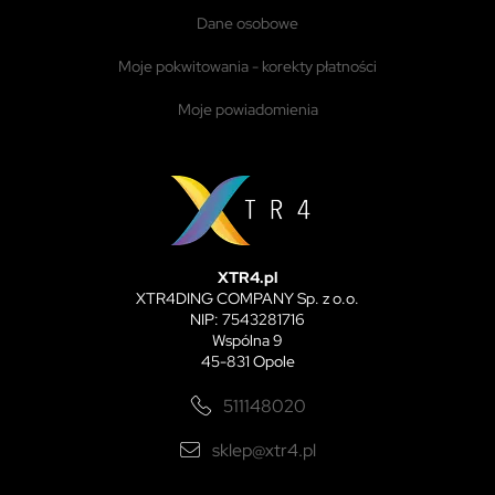
dane osobowe
moje pokwitowania - korekty płatności
moje powiadomienia
XTR4.pl
XTR4DING COMPANY Sp. z o.o.
NIP: 7543281716
Wspólna 9
45-831 Opole
511148020
sklep@xtr4.pl