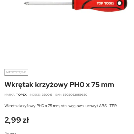
NIEDOSTĘPNE
Wkrętak krzyżowy PH0 x 75 mm
MARKA
TOPEX
INDEKS
39D016
EAN
5902062059680
Wkrętak krzyżowy PH0 x 75 mm, stal węglowa, uchwyt ABS i TPR
2,99 zł
Brutto