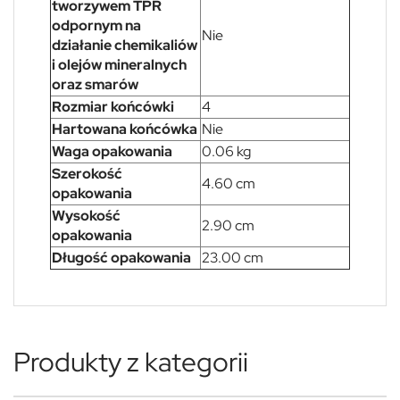
tworzywem TPR
odpornym na
Nie
działanie chemikaliów
i olejów mineralnych
oraz smarów
Rozmiar końcówki
4
Hartowana końcówka
Nie
Waga opakowania
0.06 kg
Szerokość
4.60 cm
opakowania
Wysokość
2.90 cm
opakowania
Długość opakowania
23.00 cm
Produkty z kategorii