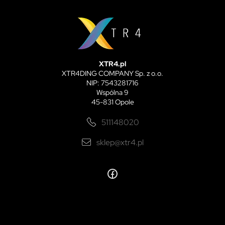
XTR4.pl
XTR4DING COMPANY Sp. z o.o.
NIP: 7543281716
Wspólna 9
45-831 Opole
511148020
sklep@xtr4.pl