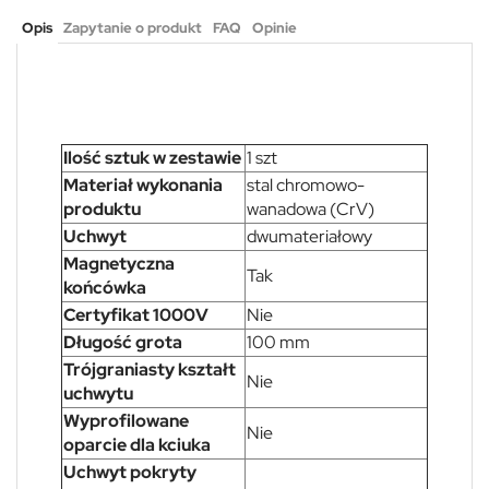
Opis
Zapytanie o produkt
FAQ
Opinie
Ilość sztuk w zestawie
1 szt
Materiał wykonania
stal chromowo-
produktu
wanadowa (CrV)
Uchwyt
dwumateriałowy
Magnetyczna
Tak
końcówka
Certyfikat 1000V
Nie
Długość grota
100 mm
Trójgraniasty kształt
Nie
uchwytu
Wyprofilowane
Nie
oparcie dla kciuka
Uchwyt pokryty