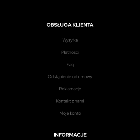
OBSŁUGA KLIENTA
wysyłka
płatności
faq
odstąpienie od umowy
reklamacje
kontakt z nami
moje konto
INFORMACJE