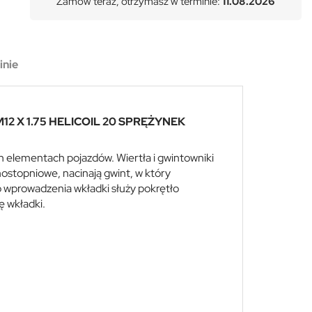
Zamów teraz, otrzymasz w terminie:
11.08.2026
inie
X 1.75 HELICOIL 20 SPRĘŻYNEK
h elementach pojazdów. Wiertła i gwintowniki
ostopniowe, nacinają gwint, w który
Do wprowadzenia wkładki służy pokrętło
ę wkładki.