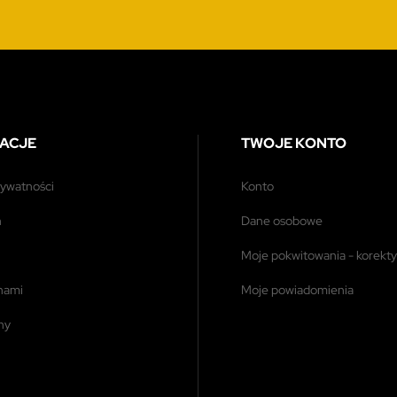
ACJE
TWOJE KONTO
prywatności
konto
n
dane osobowe
moje pokwitowania - korekty
 nami
moje powiadomienia
ony