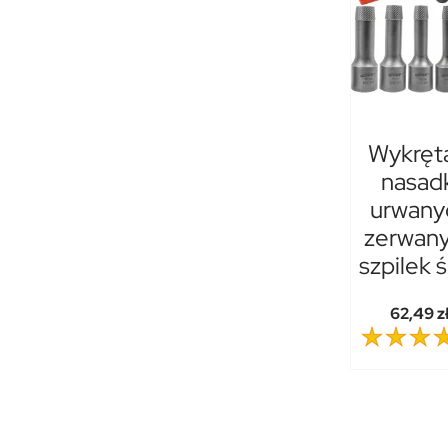
Wykręt
nasad
urwany
zerwan
szpilek 
62,49 z