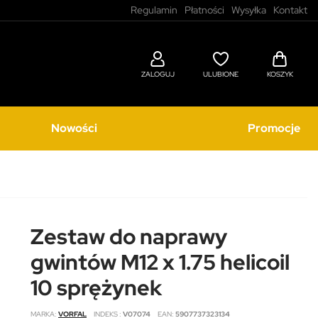
Regulamin
Płatności
Wysyłka
Kontakt
ZALOGUJ
ULUBIONE
KOSZYK
Nowości
Promocje
Zestaw do naprawy
gwintów M12 x 1.75 helicoil
10 sprężynek
MARKA
VORFAL
INDEKS
V07074
EAN
5907737323134