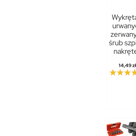
Wykręt
urwany
zerwan
śrub szp
nakręt
14,49 z