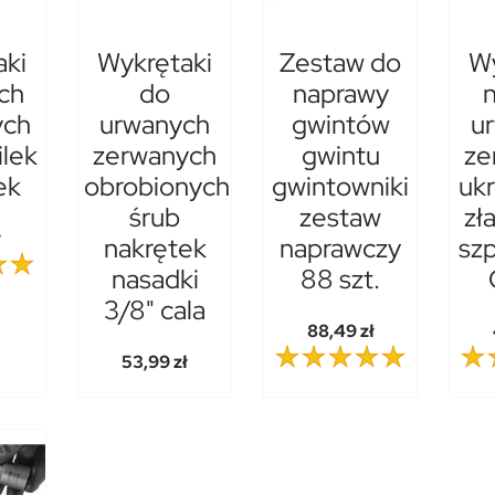
aki
Wykrętaki
Zestaw do
Wy
ch
do
naprawy
n
ych
urwanych
gwintów
u
ilek
zerwanych
gwintu
ze
ek
obrobionych
gwintowniki
uk
śrub
zestaw
zł
ł
nakrętek
naprawczy
szp
nasadki
88 szt.
3/8" cala
88,49 zł
53,99 zł