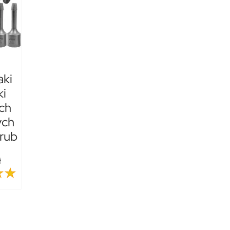
aki
ki
ch
ych
śrub
ł