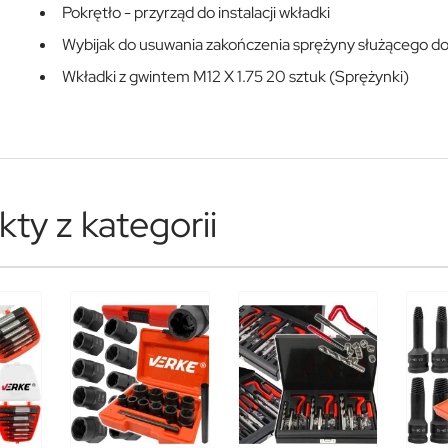
Pokrętło - przyrząd do instalacji wkładki
Wybijak do usuwania zakończenia sprężyny służącego do 
Wkładki z gwintem M12 X 1.75 20 sztuk (Sprężynki)
ty z kategorii