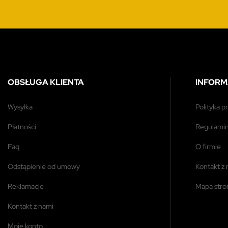
OBSŁUGA KLIENTA
INFORM
wysyłka
polityka 
płatności
regulami
faq
o firmie
odstąpienie od umowy
kontakt z
reklamacje
mapa str
kontakt z nami
moje konto