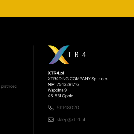
XTR4.pl
XTR4DING COMPANY Sp. z o.o.
NIP: 7543281716
 płatności
Wspólna 9
45-831 Opole
511148020
sklep@xtr4.pl