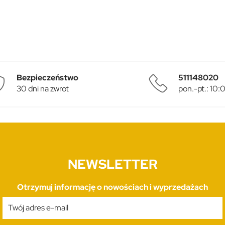
Bezpieczeństwo
511148020
30 dni na zwrot
pon.-pt.: 10
NEWSLETTER
Otrzymuj informację o nowościach i wyprzedażach