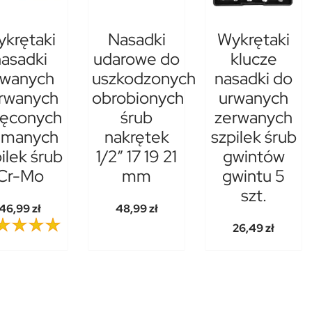
krętaki
Nasadki
Wykrętaki
asadki
udarowe do
klucze
rwanych
uszkodzonych
nasadki do
rwanych
obrobionych
urwanych
ręconych
śrub
zerwanych
amanych
nakrętek
szpilek śrub
ilek śrub
1/2” 17 19 21
gwintów
Cr-Mo
mm
gwintu 5
szt.
46,99 zł
48,99 zł
26,49 zł