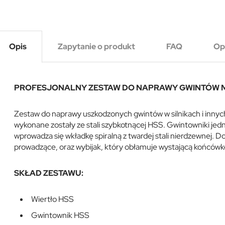
Opis
Zapytanie o produkt
FAQ
Op
PROFESJONALNY ZESTAW DO NAPRAWY GWINTÓW M12 
Zestaw do naprawy uszkodzonych gwintów w silnikach i innyc
wykonane zostały ze stali szybkotnącej HSS. Gwintowniki jedn
wprowadza się wkładkę spiralną z twardej stali nierdzewnej. 
prowadzące, oraz wybijak, który obłamuje wystającą końcówk
SKŁAD ZESTAWU:
Wiertło HSS
Gwintownik HSS