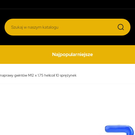
Najpopularniejsze
naprawy gwintów M12 x 1.75 helicoil 10 sprężynek