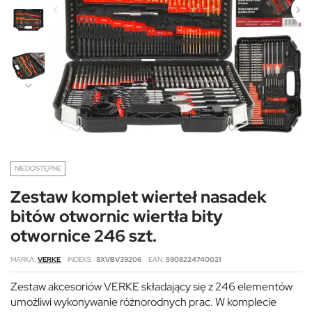
NIEDOSTĘPNE
Zestaw komplet wierteł nasadek
bitów otwornic wiertła bity
otwornice 246 szt.
MARKA
VERKE
INDEKS
8XVBV39206
EAN
5908224740021
Zestaw akcesoriów VERKE składający się z 246 elementów
umożliwi wykonywanie różnorodnych prac. W komplecie