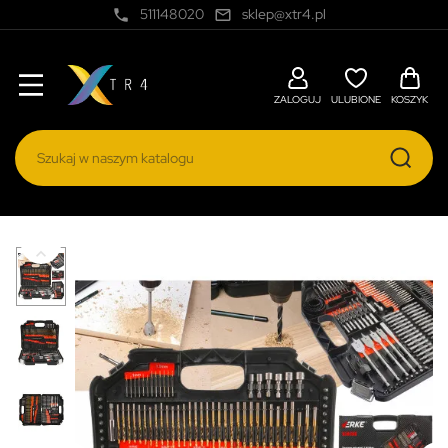
511148020
sklep@xtr4.pl
local_phone
mail_outline
ZALOGUJ
ULUBIONE
KOSZYK