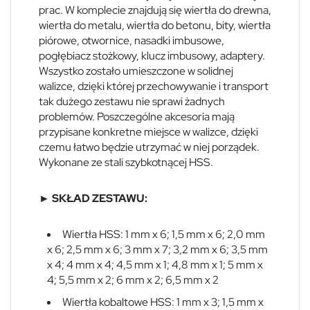
prac. W komplecie znajdują się wiertła do drewna,
wiertła do metalu, wiertła do betonu, bity, wiertła
piórowe, otwornice, nasadki imbusowe,
pogłębiacz stożkowy, klucz imbusowy, adaptery.
Wszystko zostało umieszczone w solidnej
walizce, dzięki której przechowywanie i transport
tak dużego zestawu nie sprawi żadnych
problemów. Poszczególne akcesoria mają
przypisane konkretne miejsce w walizce, dzięki
czemu łatwo będzie utrzymać w niej porządek.
Wykonane ze stali szybkotnącej HSS.
► SKŁAD ZESTAWU:
Wiertła HSS: 1 mm x 6; 1,5 mm x 6; 2,0 mm
x 6; 2,5 mm x 6; 3 mm x 7; 3,2 mm x 6; 3,5 mm
x 4; 4 mm x 4; 4,5 mm x 1; 4,8 mm x 1; 5 mm x
4; 5,5 mm x 2; 6 mm x 2; 6,5 mm x 2
Wiertła kobaltowe HSS: 1 mm x 3; 1,5 mm x