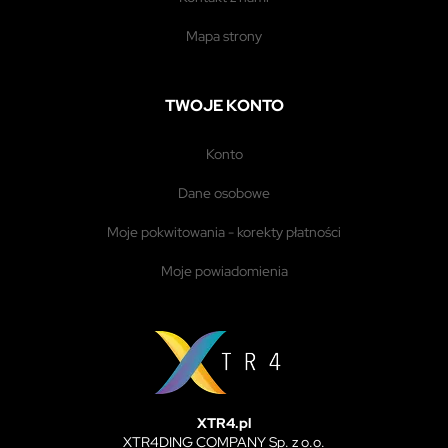
mapa strony
TWOJE KONTO
konto
dane osobowe
moje pokwitowania - korekty płatności
moje powiadomienia
XTR4.pl
XTR4DING COMPANY Sp. z o.o.