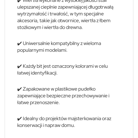
✔️ Wiertła wykonane z wysokiej jakości stali
ulepszanej cieplnie zapewniającej długotrwałą
wytrzymałość i trwałość, w tym specjalne
akcesoria, takie jak otwornice, wiertła z łbem
stożkowym i wiertła do drewna.
✔️ Uniwersalnie kompatybilny z wieloma
popularnymi modelami.
✔️ Każdy bit jest oznaczony kolorami w celu
łatwej identyfikacji.
✔️ Zapakowane w plastikowe pudełko
zapewniające bezpieczne przechowywanie i
łatwe przenoszenie.
✔️ Idealny do projektów majsterkowania oraz
konserwacji i napraw domu.