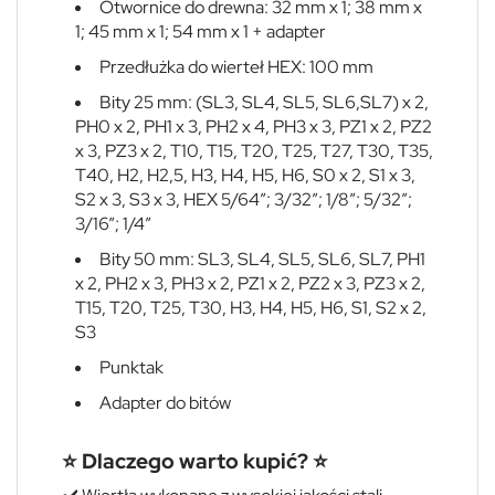
Otwornice do drewna: 32 mm x 1; 38 mm x
1; 45 mm x 1; 54 mm x 1 + adapter
Przedłużka do wierteł HEX: 100 mm
Bity 25 mm: (SL3, SL4, SL5, SL6,SL7) x 2,
PH0 x 2, PH1 x 3, PH2 x 4, PH3 x 3, PZ1 x 2, PZ2
x 3, PZ3 x 2, T10, T15, T20, T25, T27, T30, T35,
T40, H2, H2,5, H3, H4, H5, H6, S0 x 2, S1 x 3,
S2 x 3, S3 x 3, HEX 5/64”; 3/32”; 1/8”; 5/32”;
3/16”; 1/4”
Bity 50 mm: SL3, SL4, SL5, SL6, SL7, PH1
x 2, PH2 x 3, PH3 x 2, PZ1 x 2, PZ2 x 3, PZ3 x 2,
T15, T20, T25, T30, H3, H4, H5, H6, S1, S2 x 2,
S3
Punktak
Adapter do bitów
⭐️ Dlaczego warto kupić? ⭐️