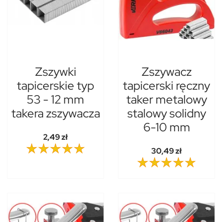
Zszywki
Zszywacz
tapicerskie typ
tapicerski ręczny
53 - 12 mm
taker metalowy
takera zszywacza
stalowy solidny
6-10 mm
2,49 zł
30,49 zł