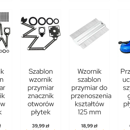
ik
Szablon
Wzornik
Pr
on
wzornik
szablon
uc
ar
przymiar
przymiar do
sz
ik
znacznik
przenoszenia
ów
otworów
kształtów
pł
k
płytek
125 mm
ł
39,99 zł
18,99 zł