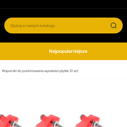
Najpopularniejsze
Wsporniki do poziomowania wysokości płytek 10 szt.