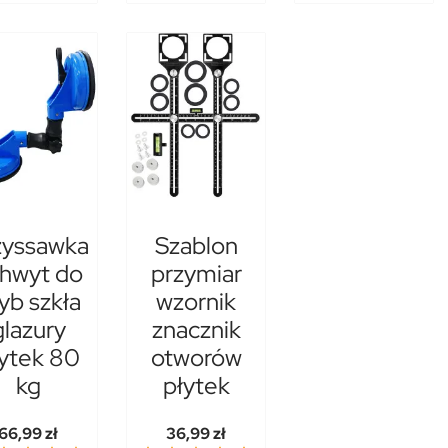
zyssawka
Szablon
hwyt do
przymiar
yb szkła
wzornik
glazury
znacznik
ytek 80
otworów
kg
płytek
66,99 zł
36,99 zł