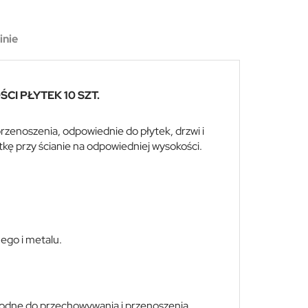
inie
 PŁYTEK 10 SZT.
przenoszenia, odpowiednie do płytek, drzwi i
ytkę przy ścianie na odpowiedniej wysokości.
ego i metalu.
godne do przechowywania i przenoszenia