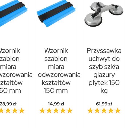
zornik
Wzornik
Przyssawka
zablon
szablon
uchwyt do
miara
miara
szyb szkła
wzorowania
odwzorowania
glazury
ztałtów
kształtów
płytek 150
60 mm
150 mm
kg
28,99 zł
14,99 zł
61,99 zł