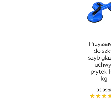
Przyssa
do szk
szyb gla
uchwy
płytek 
kg
33,99 z