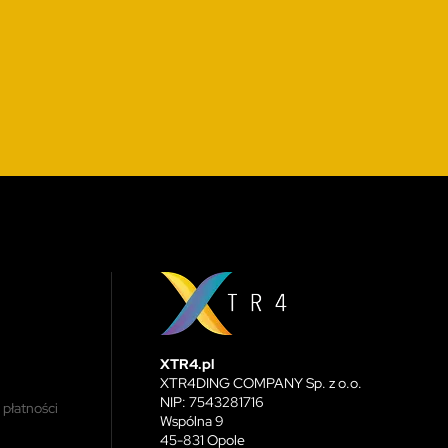
XTR4.pl
XTR4DING COMPANY Sp. z o.o.
NIP: 7543281716
 płatności
Wspólna 9
45-831 Opole