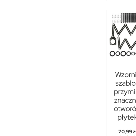
Wzorn
szabl
przymi
znaczn
otwor
płyte
70,99 z