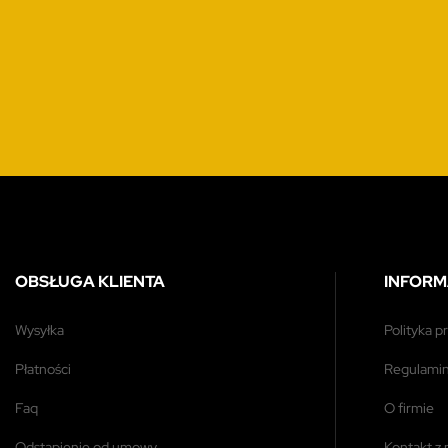
OBSŁUGA KLIENTA
INFORM
wysyłka
polityka 
płatności
regulami
faq
o firmie
odstąpienie od umowy
kontakt z