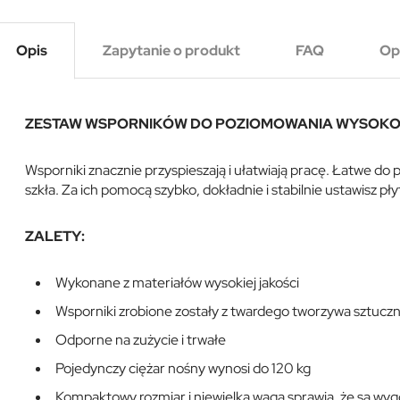
Opis
Zapytanie o produkt
FAQ
Op
ZESTAW WSPORNIKÓW DO POZIOMOWANIA WYSOKOŚCI
Wsporniki znacznie przyspieszają i ułatwiają pracę. Łatwe do 
szkła. Za ich pomocą szybko, dokładnie i stabilnie ustawisz pł
ZALETY:
Wykonane z materiałów wysokiej jakości
Wsporniki zrobione zostały z twardego tworzywa sztuczn
Odporne na zużycie i trwałe
Pojedynczy ciężar nośny wynosi do 120 kg
Kompaktowy rozmiar i niewielka waga sprawia, że są wy