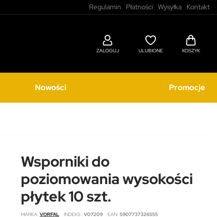
Regulamin
Płatności
Wysyłka
Kontakt
ZALOGUJ
ULUBIONE
KOSZYK
Nowości
Promocje
Wsporniki do
poziomowania wysokości
płytek 10 szt.
MARKA
VORFAL
INDEKS
V07209
EAN
5907737326555