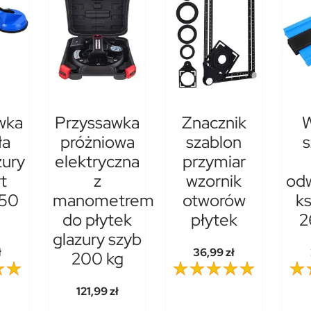
wka
Przyssawka
Znacznik
W
ła
próżniowa
szablon
s
zury
elektryczna
przymiar
t
z
wzornik
od
150
manometrem
otworów
ks
do płytek
płytek
2
glazury szyb
ł
36,99 zł
200 kg
121,99 zł