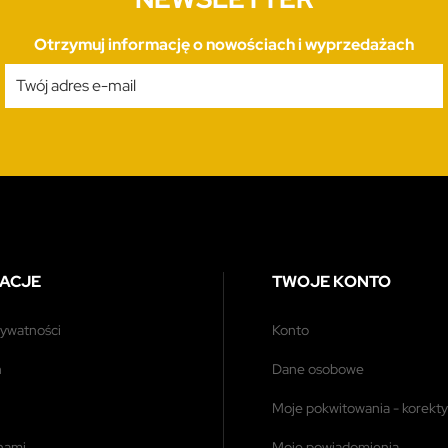
Otrzymuj informację o nowościach i wyprzedażach
ACJE
TWOJE KONTO
prywatności
konto
n
dane osobowe
moje pokwitowania - korekty
 nami
moje powiadomienia